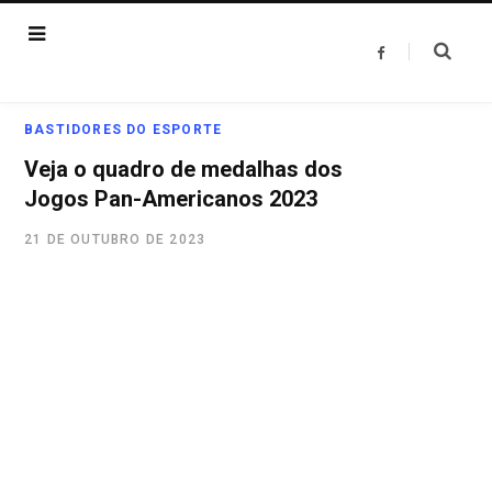
F
a
c
e
b
o
BASTIDORES DO ESPORTE
o
k
Veja o quadro de medalhas dos
Jogos Pan-Americanos 2023
21 DE OUTUBRO DE 2023