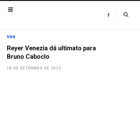
F
a
c
e
b
o
NBB
o
k
Reyer Venezia dá ultimato para
Bruno Caboclo
18 DE SETEMBRO DE 2023