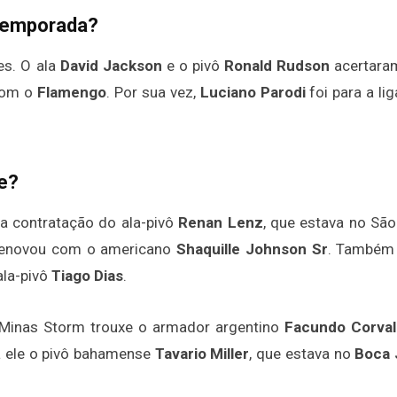
rtemporada?
es. O ala
David Jackson
e o pivô
Ronald Rudson
acertara
com o
Flamengo
. Por sua vez,
Luciano Parodi
foi para a li
e?
a contratação do ala-pivô
Renan Lenz
, que estava no São
 renovou com o americano
Shaquille Johnson Sr
. Também 
ala-pivô
Tiago Dias
.
o Minas Storm trouxe o armador argentino
Facundo Corval
a ele o pivô bahamense
Tavario Miller
, que estava no
Boca 