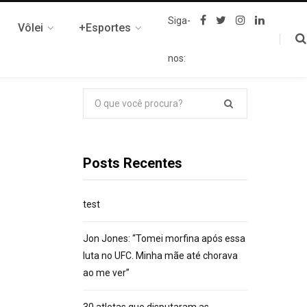
F
T
I
L
Siga-
Vôlei
+Esportes
a
w
n
i
c
i
s
n
e
t
t
k
nos:
b
t
a
e
o
e
g
d
o
r
r
I
k
a
n
Pesquisar
m
por:
Posts Recentes
test
Jon Jones: “Tomei morfina após essa
luta no UFC. Minha mãe até chorava
ao me ver”