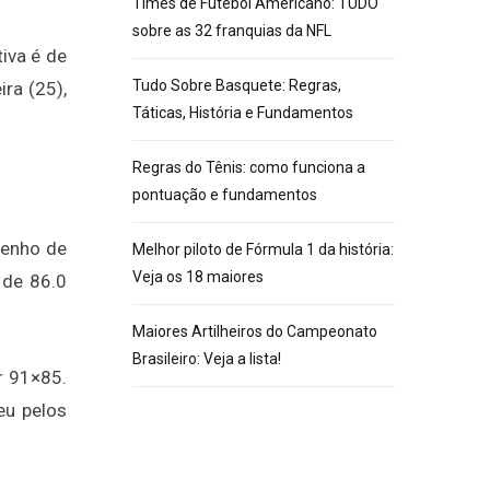
Times de Futebol Americano: TUDO
sobre as 32 franquias da NFL
iva é de
Tudo Sobre Basquete: Regras,
ra (25),
Táticas, História e Fundamentos
Regras do Tênis: como funciona a
pontuação e fundamentos
penho de
Melhor piloto de Fórmula 1 da história:
Veja os 18 maiores
 de 86.0
Maiores Artilheiros do Campeonato
Brasileiro: Veja a lista!
r 91×85.
eu pelos