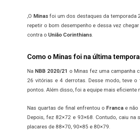
,O
Minas
foi um dos destaques da temporada
repetir o bom desempenho e dessa vez chegar n
contra o
União Corinthians
.
Como o Minas foi na última tempor
Na
NBB 2020/21
o Minas fez uma campanha co
26 vitórias e 4 derrotas. Desse modo, teve 
pontos. Além disso, foi a equipe mais eficiente 
Nas quartas de final enfrentou o
Franca
e não 
Depois, fez 82×72 e 93×68. Contudo, caiu na 
placares de 88×70, 90×85 e 80×79.