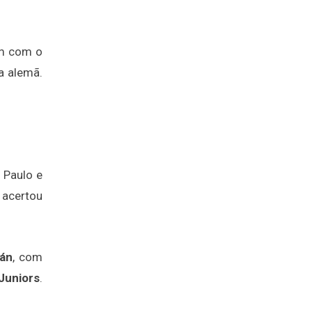
m com o
ga alemã.
 Paulo e
acertou
án
, com
Juniors
.