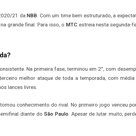
 2020/21 da
NBB
. Com um time bem estruturado, a expectat
a grande final. Para isso, o
MTC
estreia nesta segunda-fei
ada?
nsistente. Na primeira fase, terminou em 2°, com desem
o terceiro melhor ataque de toda a temporada, com média
nos lances livres.
tomou conhecimento do rival. No primeiro jogo venceu po
semifinal diante do
São Paulo
. Apesar de lutar muito, perd