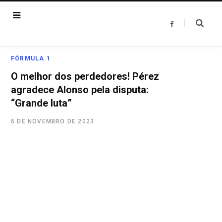
F
a
c
e
b
o
FÓRMULA 1
o
k
O melhor dos perdedores! Pérez
agradece Alonso pela disputa:
“Grande luta”
5 DE NOVEMBRO DE 2023