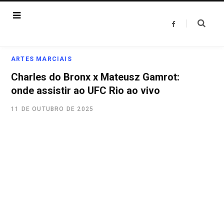
F
a
c
e
b
o
ARTES MARCIAIS
o
k
Charles do Bronx x Mateusz Gamrot:
onde assistir ao UFC Rio ao vivo
11 DE OUTUBRO DE 2025