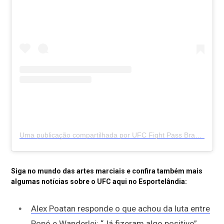
Uma publicação compartilhada por UFC Fight Pass Brasil (@ufcfightpassbr)
Siga no mundo das artes marciais e confira também mais
algumas notícias sobre o UFC aqui no Esportelândia:
Alex Poatan responde o que achou da luta entre
Popó e Wanderlei: “Já fizeram algo positivo”