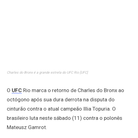
Charles do Bronx é a grande estrela do UFC Rio [UFC]
O
UFC
Rio marca o retorno de Charles do Bronx ao
octógono após sua dura derrota na disputa do
cinturão contra o atual campeão Illia Topuria. O
brasileiro luta neste sábado (11) contra o polonês
Mateusz Gamrot.