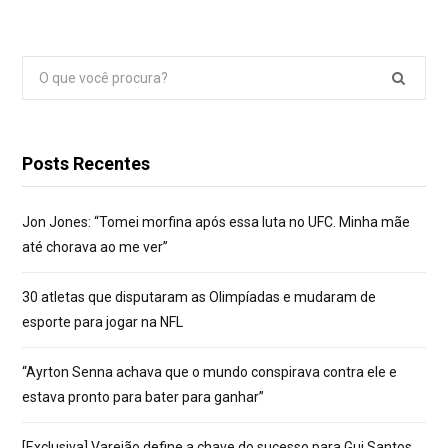
Pesquisar
por:
Posts Recentes
Jon Jones: “Tomei morfina após essa luta no UFC. Minha mãe
até chorava ao me ver”
30 atletas que disputaram as Olimpíadas e mudaram de
esporte para jogar na NFL
“Ayrton Senna achava que o mundo conspirava contra ele e
estava pronto para bater para ganhar”
[Exclusiva] Varejão define a chave do sucesso para Gui Santos