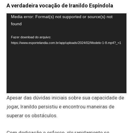
A verdadeira vocação de Iranildo Espíndola
Tocador
Media error: Format(s) not supported or source(s) not
found
de
vídeo
Fazer download do arquivo:
https://www.esportelandia.com.br/app/uploads/2024/02/Modelo-1-8.mp4?_=1
Apesar das dúvidas iniciais sobre sua capacidade de
jogar, Iranildo persistiu e encontrou maneiras de
superar os obstáculos.
Com dedicação e esforço, ele rapidamente se