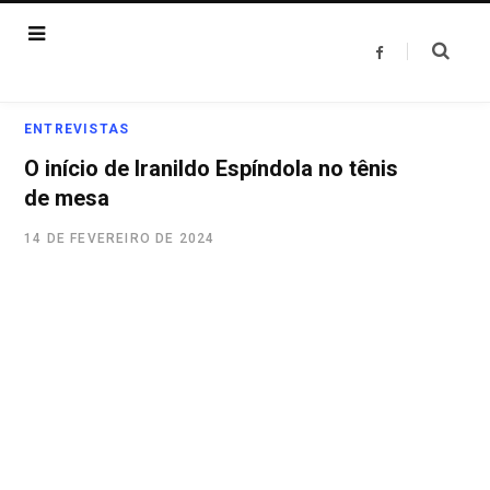
F
a
c
e
b
o
ENTREVISTAS
o
k
O início de Iranildo Espíndola no tênis
de mesa
14 DE FEVEREIRO DE 2024