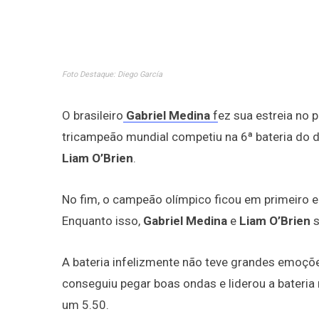
Foto Destaque: Diego García
O brasileiro
Gabriel Medina
f
ez sua estreia no 
tricampeão mundial competiu na 6ª bateria do 
Liam O’Brien
.
No fim, o campeão olímpico ficou em primeiro e 
Enquanto isso,
Gabriel Medina
e
Liam O’Brien
s
A bateria infelizmente não teve grandes emoçõe
conseguiu pegar boas ondas e liderou a bateria 
um 5.50.