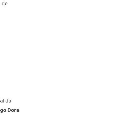
7 de
al da
go Dora