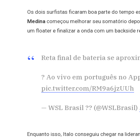
Os dois surfistas ficaram boa parte do tempo
Medina
começou melhorar seu somatório depois
um floater e finalizar a onda com um backside r
Reta final de bateria se aprox
? Ao vivo em português no App
pic.twitter.com/RM9a6jzUUh
— WSL Brasil ?? (@WSLBrasil)
Enquanto isso, Italo conseguiu chegar na lider