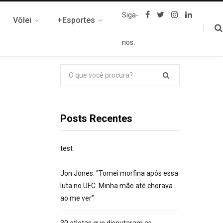
F
T
I
L
Siga-
Vôlei
+Esportes
a
w
n
i
c
i
s
n
e
t
t
k
nos:
b
t
a
e
o
e
g
d
o
r
r
I
k
a
n
Pesquisar
m
por:
Posts Recentes
test
Jon Jones: “Tomei morfina após essa
luta no UFC. Minha mãe até chorava
ao me ver”