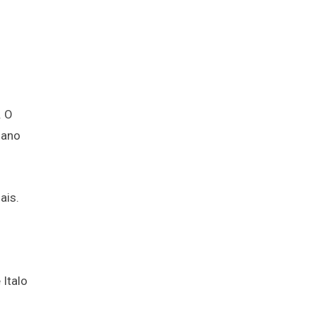
. O
iano
ais.
 Italo