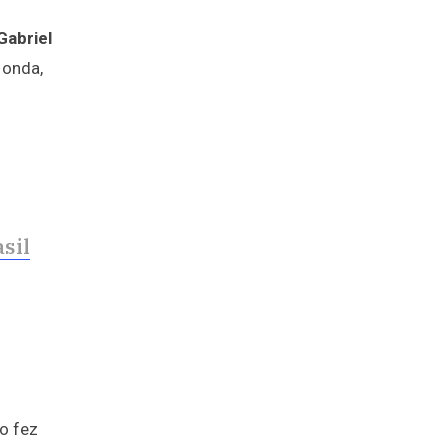
Gabriel
 onda,
sil
o fez