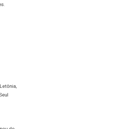
es.
Letônia,
Seul
ipou do