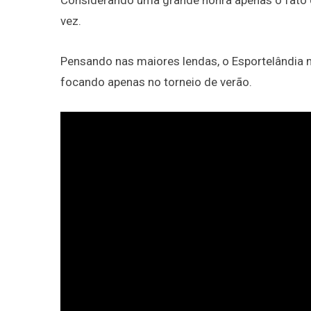
Considerando uma grande honra apenas o fato 
vez.
Pensando nas maiores lendas, o Esportelândia m
focando apenas no torneio de verão.