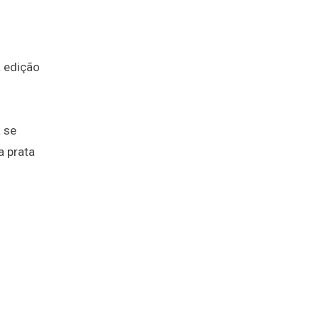
a edição
a se
a prata