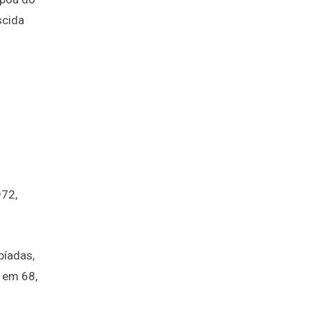
scida
972,
píadas,
, em 68,