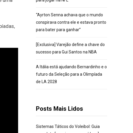
de uma
para jogar na NFL
“Ayrton Senna achava que o mundo
conspirava contra ele e estava pronto
píadas,
para bater para ganhar”
[Exclusiva] Varejão define a chave do
sucesso para Gui Santos na NBA
A Itália está ajudando Bernardinho e o
futuro da Seleção para a Olimpíada
de LA 2028
Posts Mais Lidos
Sistemas Táticos do Voleibol: Guia