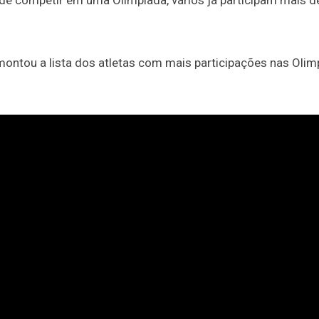
de competir em uma Olimpíada, vários já participam mais 
ontou a lista dos atletas com mais participações nas Olim