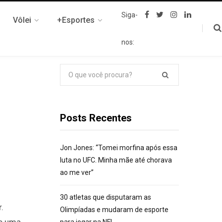
F
T
I
L
Siga-
Vôlei
+Esportes
a
w
n
i
c
i
s
n
e
t
t
k
nos:
b
t
a
e
o
e
g
d
o
r
r
I
k
a
n
Pesquisar
m
por:
Posts Recentes
Jon Jones: “Tomei morfina após essa
luta no UFC. Minha mãe até chorava
ao me ver”
30 atletas que disputaram as
.
Olimpíadas e mudaram de esporte