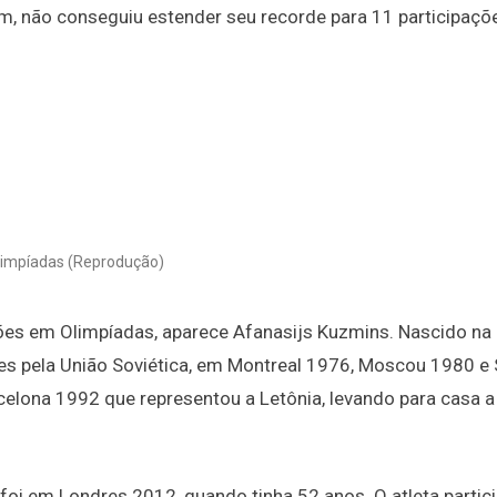
m, não conseguiu estender seu recorde para 11 participaçõ
limpíadas (Reprodução)
ões em Olimpíadas, aparece Afanasijs Kuzmins. Nascido na 
es pela União Soviética, em Montreal 1976, Moscou 1980 e 
rcelona 1992 que representou a Letônia, levando para casa a
oi em Londres 2012, quando tinha 52 anos. O atleta partic