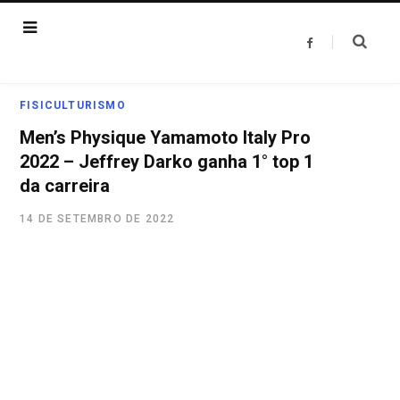
F
a
c
e
b
o
FISICULTURISMO
o
k
Men’s Physique Yamamoto Italy Pro
2022 – Jeffrey Darko ganha 1° top 1
da carreira
14 DE SETEMBRO DE 2022