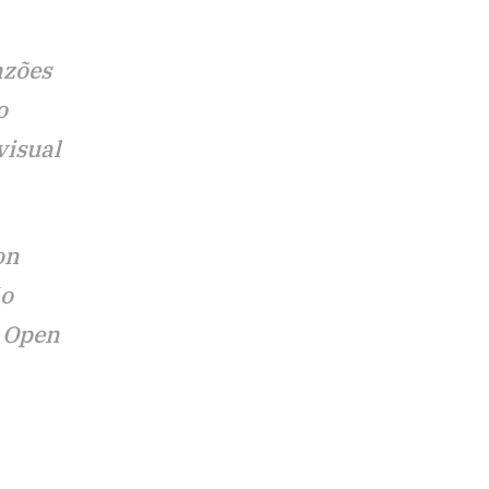
azões
o
visual
on
ão
a Open