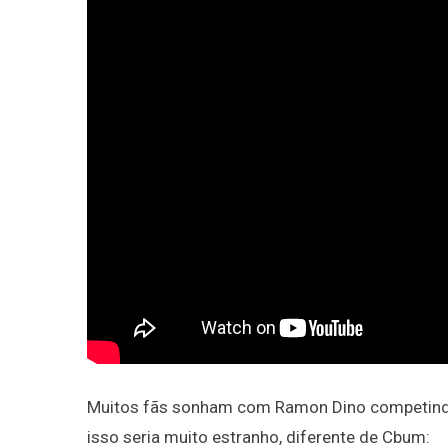
Muitos fãs sonham com Ramon Dino competindo
isso seria muito estranho, diferente de Cbum: