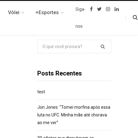
F
T
I
L
Siga-
Vôlei
+Esportes
a
w
n
i
c
i
s
n
e
t
t
k
nos:
b
t
a
e
o
e
g
d
o
r
r
I
k
a
n
Pesquisar
m
por:
Posts Recentes
test
Jon Jones: “Tomei morfina após essa
luta no UFC. Minha mãe até chorava
ao me ver”