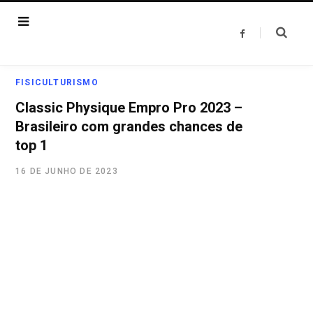
F
a
c
e
b
o
FISICULTURISMO
o
k
Classic Physique Empro Pro 2023 –
Brasileiro com grandes chances de
top 1
16 DE JUNHO DE 2023