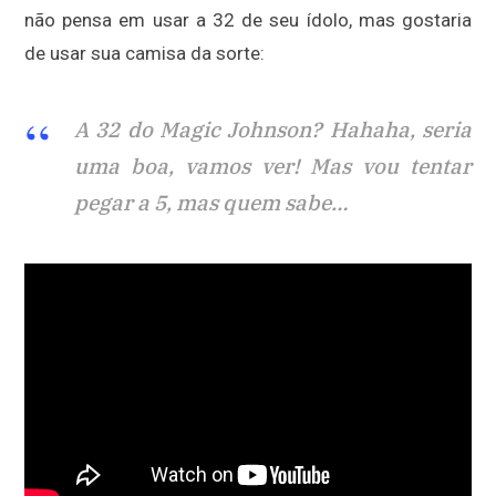
não pensa em usar a 32 de seu ídolo, mas gostaria
de usar sua camisa da sorte:
A 32 do Magic Johnson? Hahaha, seria
uma boa, vamos ver! Mas vou tentar
pegar a 5, mas quem sabe…