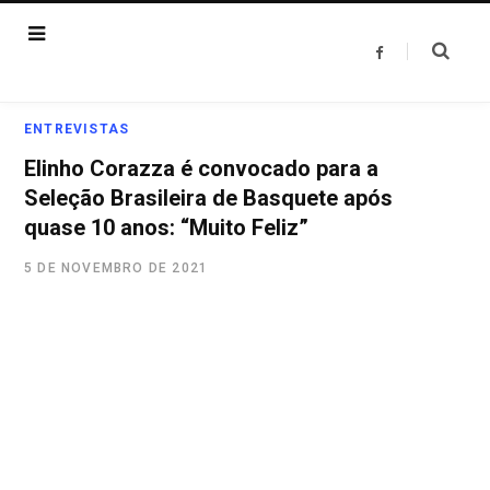
F
a
c
e
b
o
ENTREVISTAS
o
k
Elinho Corazza é convocado para a
Seleção Brasileira de Basquete após
quase 10 anos: “Muito Feliz”
5 DE NOVEMBRO DE 2021