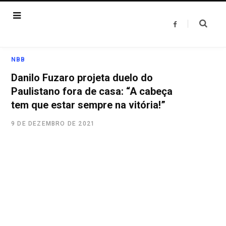
F
a
c
e
b
o
NBB
o
k
Danilo Fuzaro projeta duelo do
Paulistano fora de casa: “A cabeça
tem que estar sempre na vitória!”
9 DE DEZEMBRO DE 2021