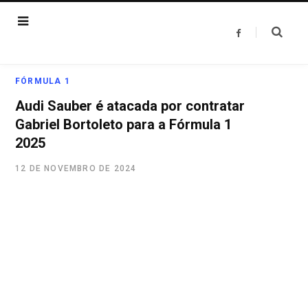
F
a
c
e
b
o
FÓRMULA 1
o
k
Audi Sauber é atacada por contratar
Gabriel Bortoleto para a Fórmula 1
2025
12 DE NOVEMBRO DE 2024