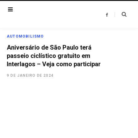
F
a
c
e
b
o
AUTOMOBILISMO
o
k
Aniversário de São Paulo terá
passeio ciclístico gratuito em
Interlagos – Veja como participar
9 DE JANEIRO DE 2024