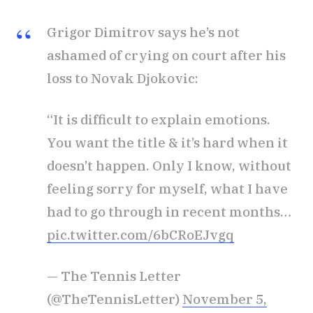
Grigor Dimitrov says he’s not
ashamed of crying on court after his
loss to Novak Djokovic:
“It is difficult to explain emotions.
You want the title & it’s hard when it
doesn’t happen. Only I know, without
feeling sorry for myself, what I have
had to go through in recent months…
pic.twitter.com/6bCRoEJvgq
— The Tennis Letter
(@TheTennisLetter)
November 5,