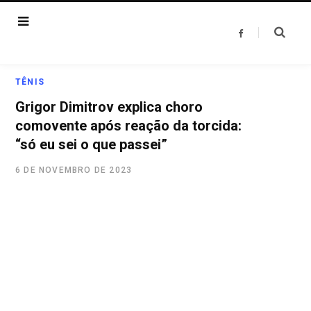
F
a
c
e
b
o
TÊNIS
o
k
Grigor Dimitrov explica choro
comovente após reação da torcida:
“só eu sei o que passei”
6 DE NOVEMBRO DE 2023