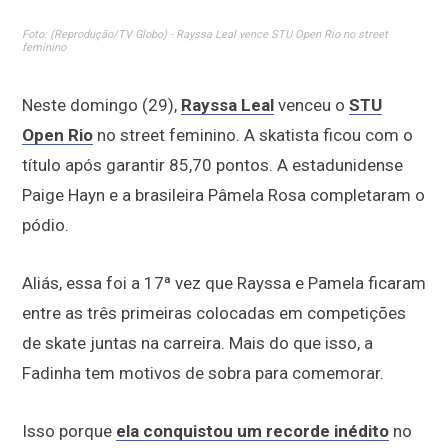
Foto: (Reprodução/TV Globo) - Rayssa Leal vence STU Open Rio no street
feminino
Neste domingo (29),
Rayssa Leal
venceu o
STU
Open Rio
no street feminino. A skatista ficou com o
título após garantir 85,70 pontos. A estadunidense
Paige Hayn e a brasileira Pâmela Rosa completaram o
pódio.
Aliás, essa foi a 17ª vez que Rayssa e Pamela ficaram
entre as três primeiras colocadas em competições
de skate juntas na carreira. Mais do que isso, a
Fadinha tem motivos de sobra para comemorar.
Isso porque
ela conquistou um recorde inédito
no