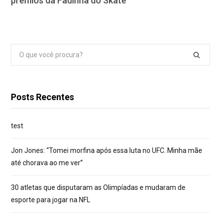
prêmios da Fadinha do Skate
Pesquisar
por:
Posts Recentes
test
Jon Jones: “Tomei morfina após essa luta no UFC. Minha mãe
até chorava ao me ver”
30 atletas que disputaram as Olimpíadas e mudaram de
esporte para jogar na NFL