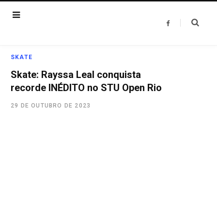
F
a
c
e
b
o
SKATE
o
k
Skate: Rayssa Leal conquista
recorde INÉDITO no STU Open Rio
29 DE OUTUBRO DE 2023