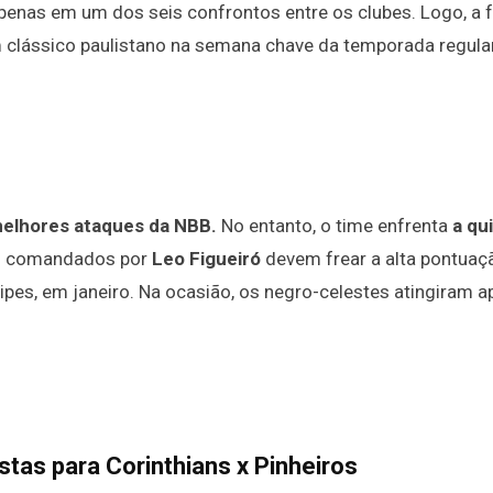
apenas em um dos seis confrontos entre os clubes. Logo, a 
clássico paulistano na semana chave da temporada regular
 melhores ataques da NBB
.
No entanto, o time enfrenta
a qu
os comandados por
Leo Figueiró
devem frear a alta pontuaç
uipes, em janeiro. Na ocasião, os negro-celestes atingiram 
stas para Corinthians x Pinheiros