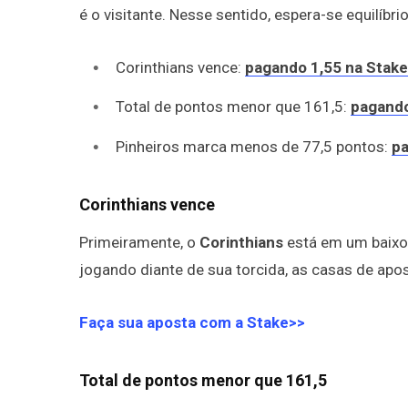
é o visitante. Nesse sentido, espera-se equilíbr
Corinthians vence:
pagando 1,55 na Stake
Total de pontos menor que 161,5:
pagando
Pinheiros marca menos de 77,5 pontos:
pa
Corinthians vence
Primeiramente, o
Corinthians
está em um baix
jogando diante de sua torcida, as casas de ap
Faça sua aposta com a Stake>>
Total de pontos menor que 161,5