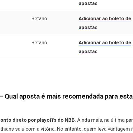
apostas
Betano
Adicionar ao boleto de
apostas
Betano
Adicionar ao boleto de
apostas
 – Qual aposta é mais recomendada para esta
onto direto por playoffs do NBB
. Ainda mais, na última pa
hians saiu com a vitória. No entanto, quem leva vantagem n