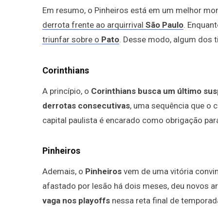
Em resumo, o Pinheiros está em um melhor mo
derrota frente ao arquirrival
São Paulo
. Enquant
triunfar sobre o
Pato
. Desse modo, algum dos t
Corinthians
A princípio, o
Corinthians busca um último susp
derrotas consecutivas
, uma sequência que o c
capital paulista é encarado como obrigação pa
Pinheiros
Ademais, o
Pinheiros
vem de uma vitória convi
afastado por lesão há dois meses, deu novos a
vaga nos playoffs
nessa reta final de temporad