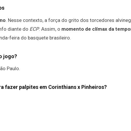
os
ano
. Nesse contexto, a força do grito dos torcedores alvineg
nfo diante do
ECP
. Assim, o
momento de clímax da tempo
nda-feira do basquete brasileiro.
o jogo?
ão Paulo.
a fazer palpites em Corinthians x Pinheiros?