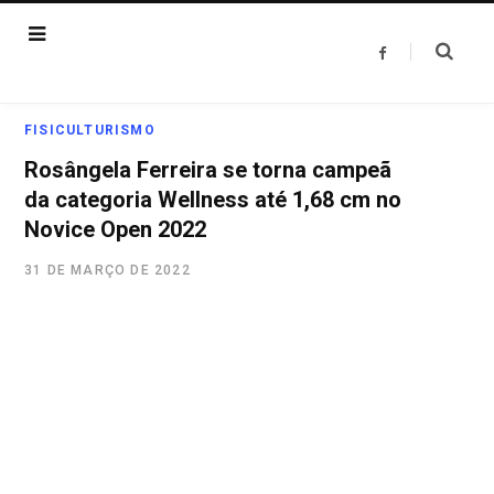
F
a
c
e
b
o
FISICULTURISMO
o
k
Rosângela Ferreira se torna campeã
da categoria Wellness até 1,68 cm no
Novice Open 2022
31 DE MARÇO DE 2022