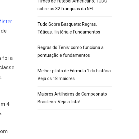
Times de Futebol Americano: TUDO
sobre as 32 franquias da NFL
Mister
Tudo Sobre Basquete: Regras,
 de
Táticas, História e Fundamentos
Regras do Tênis: como funciona a
pontuação e fundamentos
 foi a
 classe
Melhor piloto de Fórmula 1 da história:
a
Veja os 18 maiores
Maiores Artilheiros do Campeonato
Brasileiro: Veja a lista!
om 4
.
Com