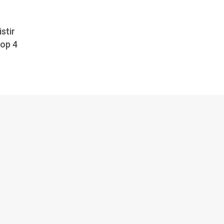
stir
top 4