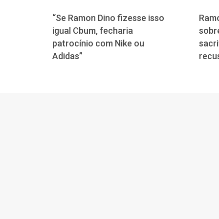
“Se Ramon Dino fizesse isso
Ramo
igual Cbum, fecharia
sobre
patrocínio com Nike ou
sacri
Adidas”
recu