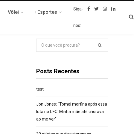
F
T
I
L
Siga-
Vôlei
+Esportes
a
w
n
i
c
i
s
n
e
t
t
k
nos:
b
t
a
e
o
e
g
d
o
r
r
I
k
a
n
Pesquisar
m
por:
Posts Recentes
test
Jon Jones: “Tomei morfina após essa
luta no UFC. Minha mãe até chorava
ao me ver”