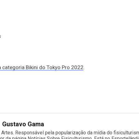
s
a categoria Bikini do Tokyo Pro 2022
.
Gustavo Gama
s Artes. Responsável pela popularização da mídia do fisiculturis
dor da página Notícias Sobre Fisiculturismo. Está no Esportelând