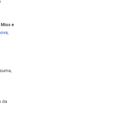
e
 Miss e
nova
,
 suma,
s da