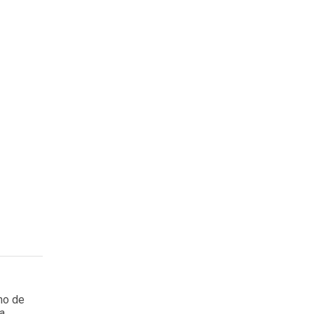
mo de
ia