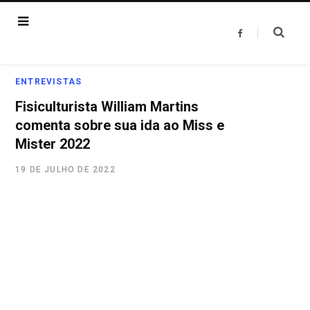
F
a
c
e
b
o
ENTREVISTAS
o
k
Fisiculturista William Martins
comenta sobre sua ida ao Miss e
Mister 2022
19 DE JULHO DE 2022