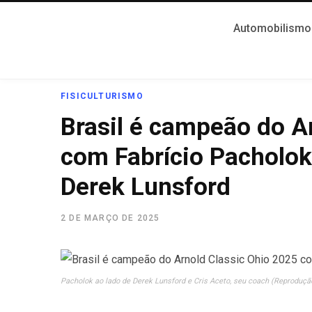
Automobilismo
FISICULTURISMO
Brasil é campeão do A
com Fabrício Pacholok
Derek Lunsford
2 DE MARÇO DE 2025
Pacholok ao lado de Derek Lunsford e Cris Aceto, seu coach (Reproduçã