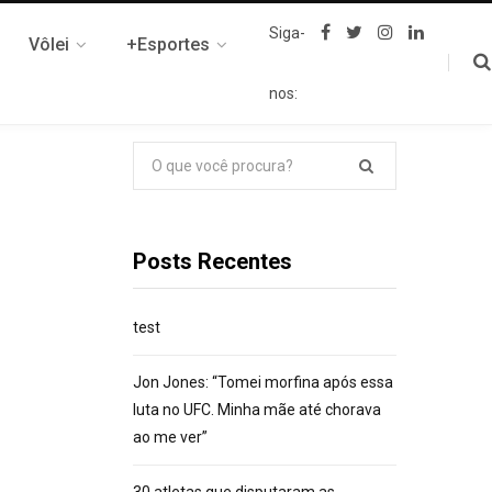
F
T
I
L
Siga-
Vôlei
+Esportes
a
w
n
i
c
i
s
n
e
t
t
k
nos:
b
t
a
e
o
e
g
d
o
r
r
I
k
a
n
Pesquisar
m
por:
Posts Recentes
test
Jon Jones: “Tomei morfina após essa
luta no UFC. Minha mãe até chorava
ao me ver”