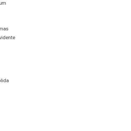
 um
 mas
vidente
lida