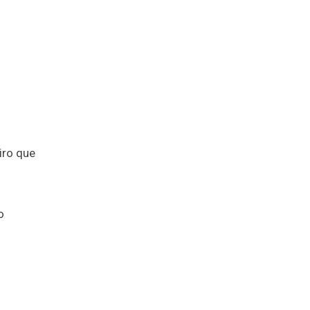
iro que
o