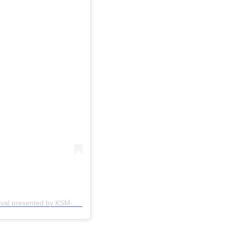
Uma publicação compartilhada por Arnold Sports Festival presented by KSM-66 (@arnoldsports)