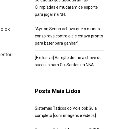
30 atletas que disputaram as
Olimpíadas e mudaram de esporte
para jogar na NFL
holok
“Ayrton Senna achava que o mundo
conspirava contra ele e estava pronto
para bater para ganhar”
sentou
[Exclusiva] Varejão define a chave do
sucesso para Gui Santos na NBA
Posts Mais Lidos
Sistemas Táticos do Voleibol: Guia
completo [com imagens e vídeos]