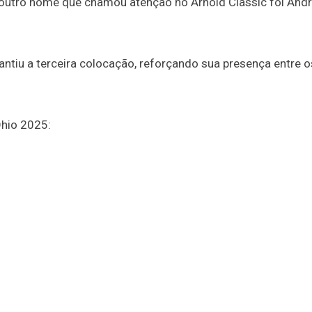
, outro nome que chamou atenção no Arnold Classic foi And
rantiu a terceira colocação, reforçando sua presença entre o
Ohio 2025: