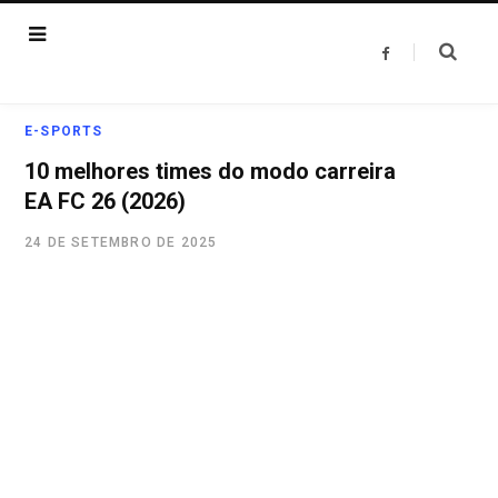
F
a
c
e
b
o
E-SPORTS
o
k
10 melhores times do modo carreira
EA FC 26 (2026)
24 DE SETEMBRO DE 2025