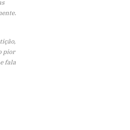
as
mente.
tição,
 pior
e fala