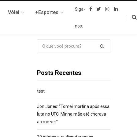
F
T
I
L
Siga-
Vôlei
+Esportes
a
w
n
i
c
i
s
n
e
t
t
k
nos:
b
t
a
e
o
e
g
d
o
r
r
I
k
a
n
Pesquisar
m
por:
Posts Recentes
test
Jon Jones: “Tomei morfina após essa
luta no UFC. Minha mãe até chorava
ao me ver”