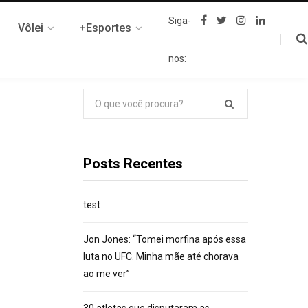
F
T
I
L
Siga-
Vôlei
+Esportes
a
w
n
i
c
i
s
n
e
t
t
k
nos:
b
t
a
e
o
e
g
d
o
r
r
I
k
a
n
Pesquisar
m
por:
Posts Recentes
test
Jon Jones: “Tomei morfina após essa
luta no UFC. Minha mãe até chorava
ao me ver”