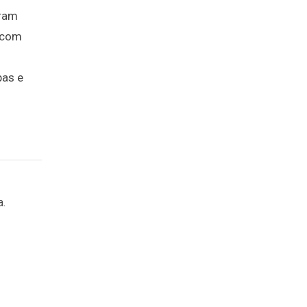
aram
, com
pas e
a.