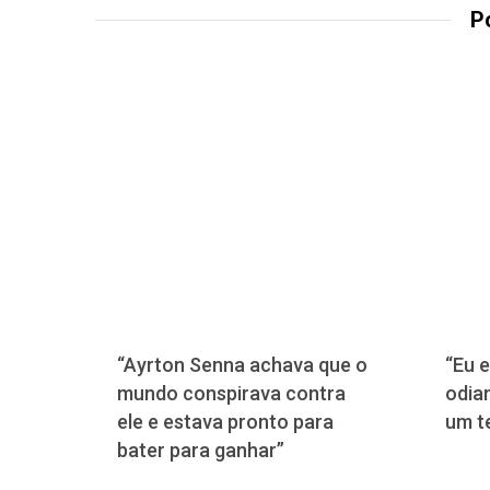
P
“Ayrton Senna achava que o
“Eu e
mundo conspirava contra
odia
ele e estava pronto para
um t
bater para ganhar”