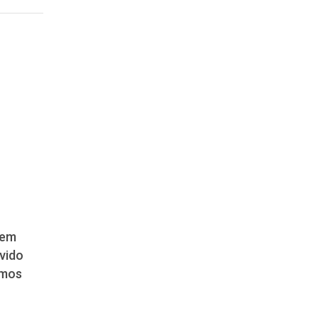
 em
vido
imos