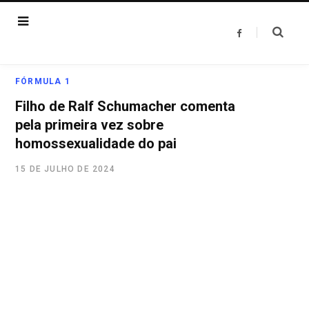
F
a
c
e
b
o
FÓRMULA 1
o
k
Filho de Ralf Schumacher comenta
pela primeira vez sobre
homossexualidade do pai
15 DE JULHO DE 2024