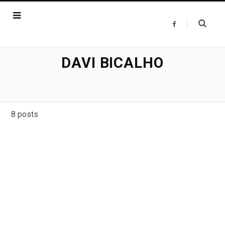
F
a
c
e
b
o
DAVI BICALHO
o
k
8 posts