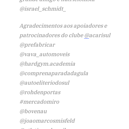
@israel_schmidt_
Agradecimentos aos apoiadores e
patrocinadores do clube
@
acarisul
@prefabricar
@vava_automoveis
@hardgym.academia
@comprenaparadadagula
@autoeliteriodosul
@rohdenportas
#mercadomiro
@bovenau
@joaomarcosmisfeld