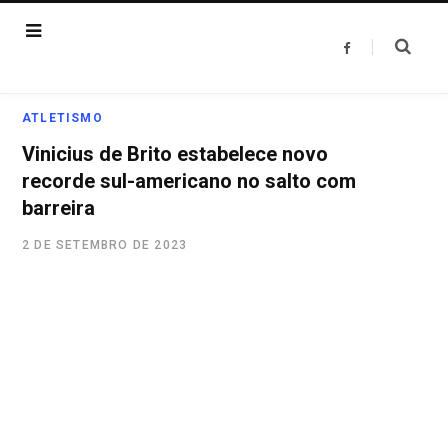
F
a
c
e
b
o
ATLETISMO
o
k
Vinicius de Brito estabelece novo
recorde sul-americano no salto com
barreira
2 DE SETEMBRO DE 2023