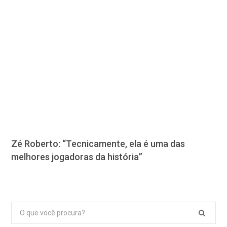
Zé Roberto: “Tecnicamente, ela é uma das
melhores jogadoras da história”
Pesquisar
por: