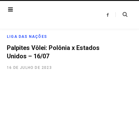
F
a
c
e
b
o
LIGA DAS NAÇÕES
o
k
Palpites Vôlei: Polônia x Estados
Unidos – 16/07
16 DE JULHO DE 2023