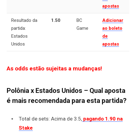
apostas
Resultado da
1.50
BC
Adicionar
partida:
Game
ao boleto
Estados
de
Unidos
apostas
As odds estão sujeitas a mudanças!
Polônia x Estados Unidos – Qual aposta
é mais recomendada para esta partida?
Total de sets: Acima de 3.5,
pagando 1.90 na
Stake