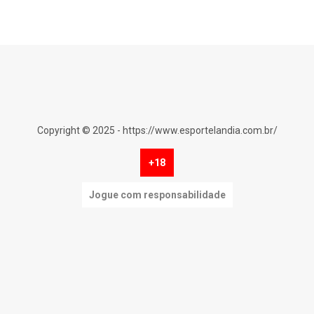
Copyright © 2025 - https://www.esportelandia.com.br/
+18
Jogue com responsabilidade