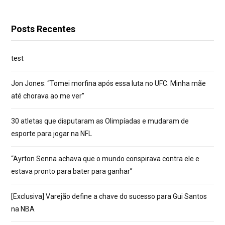
Posts Recentes
test
Jon Jones: “Tomei morfina após essa luta no UFC. Minha mãe
até chorava ao me ver”
30 atletas que disputaram as Olimpíadas e mudaram de
esporte para jogar na NFL
“Ayrton Senna achava que o mundo conspirava contra ele e
estava pronto para bater para ganhar”
[Exclusiva] Varejão define a chave do sucesso para Gui Santos
na NBA