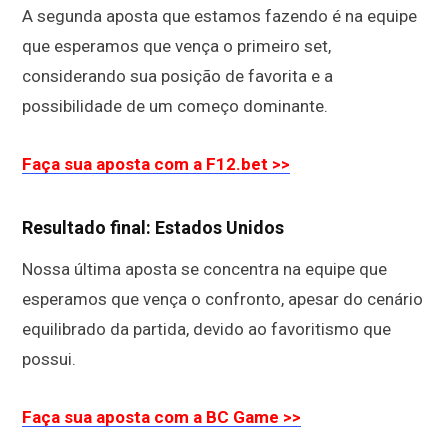
A segunda aposta que estamos fazendo é na equipe
que esperamos que vença o primeiro set,
considerando sua posição de favorita e a
possibilidade de um começo dominante.
Faça sua aposta com a F12.bet >>
Resultado final: Estados Unidos
Nossa última aposta se concentra na equipe que
esperamos que vença o confronto, apesar do cenário
equilibrado da partida, devido ao favoritismo que
possui.
Faça sua aposta com a BC Game >>