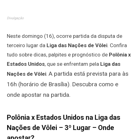
Divulgação
Neste domingo (16), ocorre partida da disputa de
terceiro lugar da
Liga das Nações
de Vôlei
. Confira
tudo sobre dicas, palpites e prognóstico de
Polônia x
Estados Unidos
, que se enfrentam pela
Liga das
A
partida está prevista para às
Nações
de Vôlei
.
16h (horário de Brasília)
Descubra como e
.
onde apostar na partida.
Polônia x Estados Unidos na
Liga das
Nações
de Vôlei
– 3º Lugar – Onde
apostar?