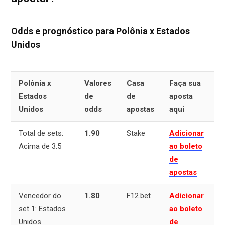
Odds e prognóstico para Polônia x Estados
Unidos
Polônia x
Valores
Casa
Faça sua
Estados
de
de
aposta
Unidos
odds
apostas
aqui
Total de sets:
1.90
Stake
Adicionar
Acima de 3.5
ao boleto
de
apostas
Vencedor do
1.80
F12.bet
Adicionar
set 1: Estados
ao boleto
Unidos
de