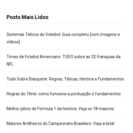
Posts Mais Lidos
Sistemas Táticos do Voleibol: Guia completo [com imagens e
vídeos]
Times de Futebol Americano: TUDO sobre as 32 franquias da
NFL
Tudo Sobre Basquete: Regras, Táticas, História e Fundamentos
Regras do Tênis: como funciona a pontuação e fundamentos
Melhor piloto de Fórmula 1 da história: Veja os 18 maiores
Maiores Artilheiros do Campeonato Brasileiro: Veja a lista!