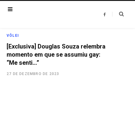
F
a
c
e
b
o
VÔLEI
o
k
[Exclusiva] Douglas Souza relembra
momento em que se assumiu gay:
“Me senti…”
27 DE DEZEMBRO DE 2023