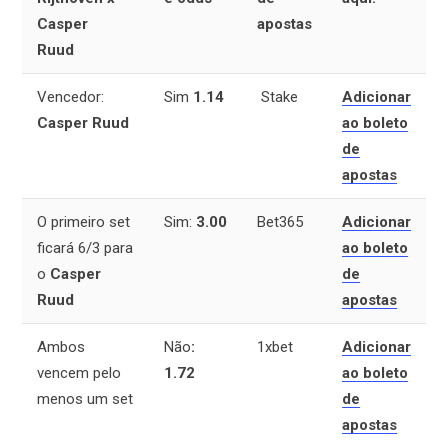
Casper
apostas
Ruud
Vencedor:
Sim
1.14
Stake
Adicionar
Casper Ruud
ao boleto
de
apostas
O primeiro set
Sim:
3.00
Bet365
Adicionar
ficará 6/3 para
ao boleto
o
Casper
de
Ruud
apostas
Ambos
Não
:
1xbet
Adicionar
vencem pelo
1.72
ao boleto
menos um set
de
apostas