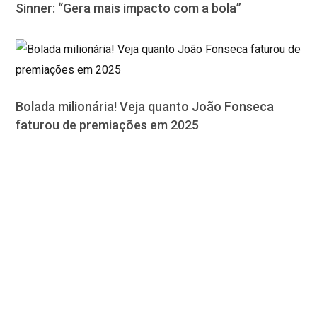
Sinner: “Gera mais impacto com a bola”
Bolada milionária! Veja quanto João Fonseca
faturou de premiações em 2025