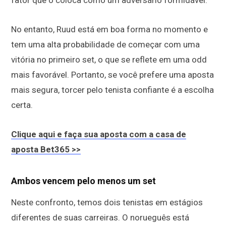
No entanto, Ruud está em boa forma no momento e
tem uma alta probabilidade de começar com uma
vitória no primeiro set, o que se reflete em uma odd
mais favorável. Portanto, se você prefere uma aposta
mais segura, torcer pelo tenista confiante é a escolha
certa.
Clique aqui e faça sua aposta com a casa de
aposta Bet365 >>
Ambos vencem pelo menos um set
Neste confronto, temos dois tenistas em estágios
diferentes de suas carreiras. O norueguês está