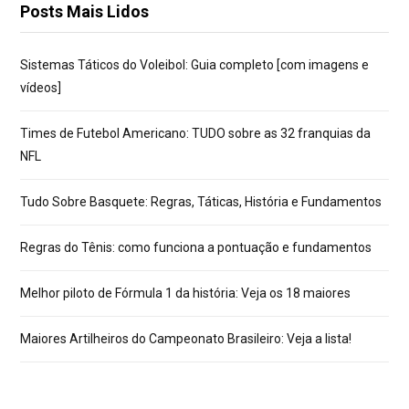
Posts Mais Lidos
Sistemas Táticos do Voleibol: Guia completo [com imagens e
vídeos]
Times de Futebol Americano: TUDO sobre as 32 franquias da
NFL
Tudo Sobre Basquete: Regras, Táticas, História e Fundamentos
Regras do Tênis: como funciona a pontuação e fundamentos
Melhor piloto de Fórmula 1 da história: Veja os 18 maiores
Maiores Artilheiros do Campeonato Brasileiro: Veja a lista!