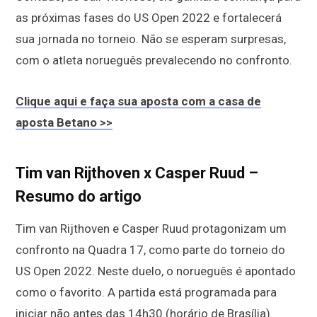
as próximas fases do US Open 2022 e fortalecerá
sua jornada no torneio. Não se esperam surpresas,
com o atleta norueguês prevalecendo no confronto.
Clique aqui e faça sua aposta com a casa de
aposta Betano >>
Tim van Rijthoven x Casper Ruud
–
Resumo do artigo
Tim van Rijthoven e Casper Ruud protagonizam um
confronto na Quadra 17, como parte do torneio do
US Open 2022. Neste duelo, o norueguês é apontado
como o favorito. A partida está programada para
iniciar não antes das 14h30 (horário de Brasília).