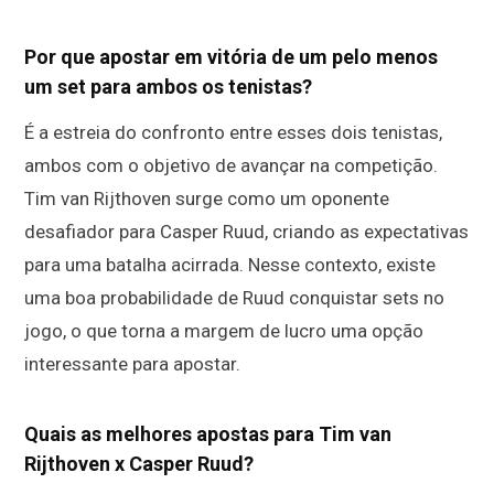
Por que apostar em vitória de um pelo menos
um set para ambos os tenistas?
É a estreia do confronto entre esses dois tenistas,
ambos com o objetivo de avançar na competição.
Tim van Rijthoven surge como um oponente
desafiador para Casper Ruud, criando as expectativas
para uma batalha acirrada. Nesse contexto, existe
uma boa probabilidade de Ruud conquistar sets no
jogo, o que torna a margem de lucro uma opção
interessante para apostar.
Quais as melhores apostas para
Tim van
Rijthoven
x Casper Ruud
?