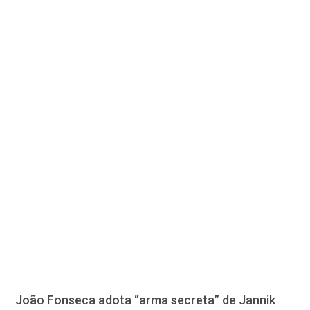
João Fonseca adota “arma secreta” de Jannik