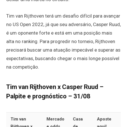
Tim van Rijthoven terá um desafio difícil para avançar
no US Open 2022, já que seu adversário, Casper Ruud,
é um oponente forte e está em uma posição mais
alta no ranking. Para progredir no torneio, Rijthoven
precisará buscar uma atuação impecável e superar as
expectativas, buscando chegar o mais longe possível
na competição.
Tim van Rijthoven x Casper Ruud –
Palpite e prognóstico – 31/08
Tim van
Mercado
Casa
Aposte
Rijthoven x
e odds
de
aqui!