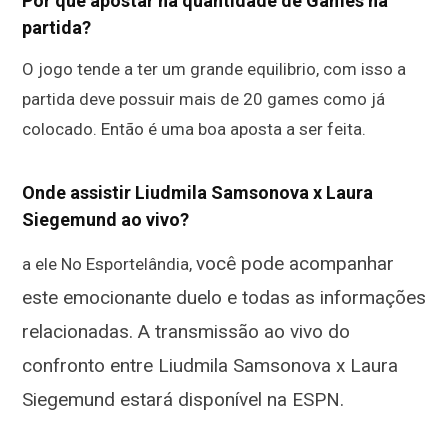
Por que apostar na quantidade de Games na
partida?
O jogo tende a ter um grande equilibrio, com isso a
partida deve possuir mais de 20 games como já
colocado. Então é uma boa aposta a ser feita.
Onde assistir Liudmila Samsonova x Laura
Siegemund ao vivo?
você pode acompanhar
a ele No Esportelândia,
este emocionante duelo e todas as informações
relacionadas. A
transmissão ao vivo do
confronto entre Liudmila Samsonova x Laura
Siegemund estará disponível na ESPN.