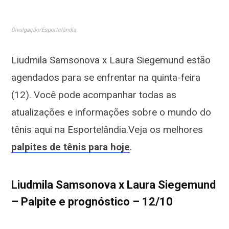
Divulgação/Esportelândia
Liudmila Samsonova x Laura Siegemund estão
agendados para se enfrentar na quinta-feira
(12). Você pode acompanhar todas as
atualizações e informações sobre o mundo do
tênis aqui na Esportelândia.Veja os melhores
palpites de tênis para hoje
.
Liudmila Samsonova x Laura Siegemund
– Palpite e prognóstico – 12/10