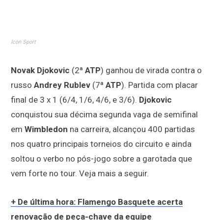
Icon Sport
Novak Djokovic
(2ª
ATP
) ganhou de virada contra o
russo
Andrey Rublev
(7ª
ATP
). Partida com placar
final de 3 x 1 (6/4, 1/6, 4/6, e 3/6).
Djokovic
conquistou sua décima segunda vaga de semifinal
em
Wimbledon
na carreira, alcançou 400 partidas
nos quatro principais torneios do circuito e ainda
soltou o verbo no pós-jogo sobre a garotada que
vem forte no tour. Veja mais a seguir.
+ De última hora: Flamengo Basquete acerta
renovação de peça-chave da equipe