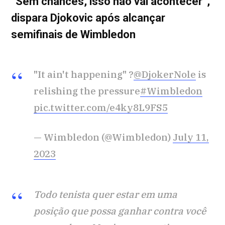
“Sem chances, isso não vai acontecer”,
dispara Djokovic após alcançar
semifinais de Wimbledon
"It ain't happening" ?
@DjokerNole
is
relishing the pressure
#Wimbledon
pic.twitter.com/e4ky8L9FS5
— Wimbledon (@Wimbledon)
July 11,
2023
Todo tenista quer estar em uma
posição que possa ganhar contra você