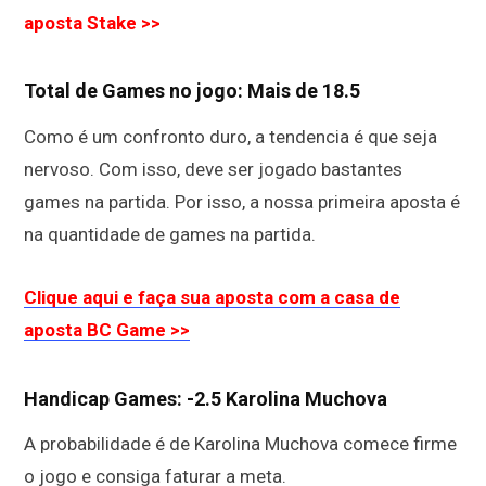
aposta Stake >>
Total de Games no jogo: Mais de 18.5
Como é um confronto duro, a tendencia é que seja
nervoso. Com isso, deve ser jogado bastantes
games na partida. Por isso, a nossa primeira aposta é
na quantidade de games na partida.
Clique aqui e faça sua aposta com a casa de
aposta BC Game >>
Handicap Games: -2.5 Karolina Muchova
A probabilidade é de Karolina Muchova comece firme
o jogo e consiga faturar a meta.