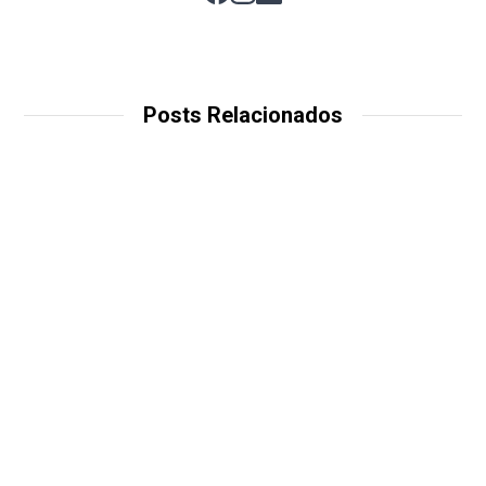
Posts Relacionados