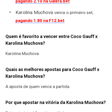
pagando 2.10 na Galera.bet
Karolina Muchova
vence o primeiro set,
pagando 1.80 na F12.bet
Quem é favorito a vencer entre Coco Gauff x
Karolina Muchova?
Karolina Muchova.
Quais as melhores apostas para Coco Gauff x
Karolina Muchova?
A aposta de quem vence a partida.
Por que apostar na vitória da Karolina Muchova?