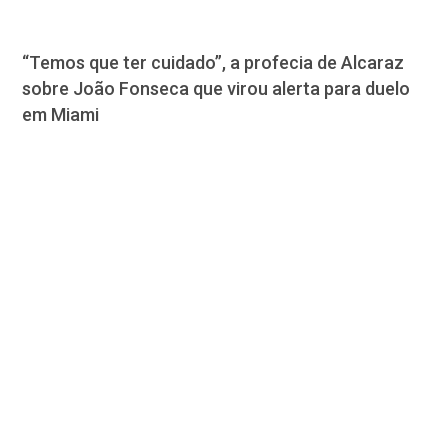
“Temos que ter cuidado”, a profecia de Alcaraz
sobre João Fonseca que virou alerta para duelo
em Miami