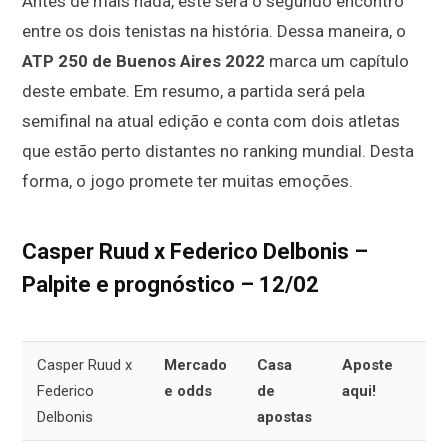
Antes de mais nada, este será o segundo encontro
entre os dois tenistas na história. Dessa maneira, o
ATP 250 de Buenos Aires
2022
marca um capítulo
deste embate. Em resumo, a partida será pela
semifinal na atual edição e conta com dois atletas
que estão perto distantes no ranking mundial. Desta
forma, o jogo promete ter muitas emoções.
Casper Ruud x Federico Delbonis –
Palpite e prognóstico – 12/02
Casper Ruud x
Mercado
Casa
Aposte
Federico
e odds
de
aqui!
Delbonis
apostas