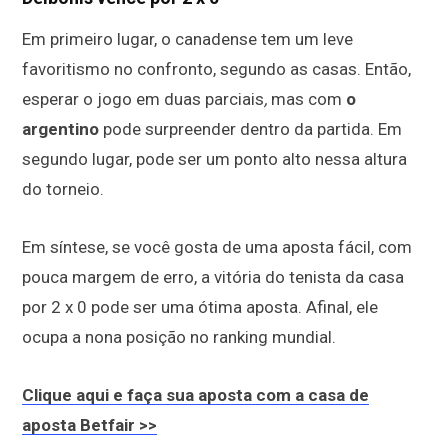
Em primeiro lugar, o canadense tem um leve
favoritismo no confronto, segundo as casas. Então,
esperar o jogo em duas parciais
,
mas com
o
argentino
pode surpreender dentro da partida. Em
segundo lugar, pode ser um ponto alto nessa altura
do torneio.
Em síntese, se você gosta de uma aposta fácil, com
pouca margem de erro, a vitória do tenista da casa
por 2 x 0
pode ser uma ótima aposta. Afinal, ele
ocupa a nona posição no ranking mundial.
Clique aqui e faça sua aposta com a casa de
aposta Betfair >>