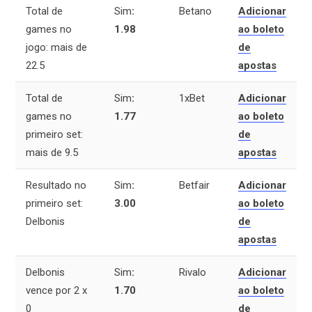
Total de
Sim
:
Betano
Adicionar
games no
1.98
ao boleto
jogo: mais de
de
22.5
apostas
Total de
Sim
:
1xBet
Adicionar
games no
1.77
ao boleto
primeiro set:
de
mais de 9.5
apostas
Resultado no
Sim
:
Betfair
Adicionar
primeiro set:
3.00
ao boleto
Delbonis
de
apostas
Delbonis
Sim
:
Rivalo
Adicionar
vence por 2 x
1.70
ao boleto
0
de