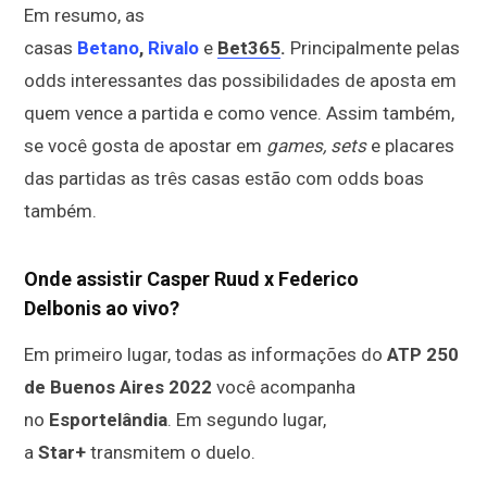
Em resumo, as
casas
Betano
,
Rivalo
e
Bet365
.
Principalmente pelas
odds interessantes das possibilidades de aposta em
quem vence a partida e como vence. Assim também,
se você gosta de apostar em
games,
sets
e placares
das partidas as três casas estão com odds boas
também.
Onde assistir Casper Ruud x Federico
Delbonis
ao vivo?
Em primeiro lugar, todas as informações do
ATP 250
de Buenos Aires
2022
você acompanha
no
Esportelândia
. Em segundo lugar,
a
Star+
transmitem o duelo.