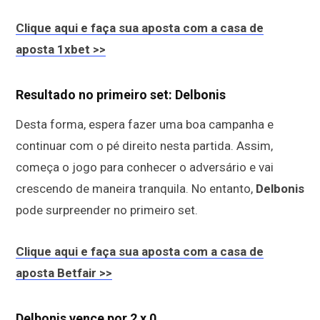
Clique aqui e faça sua aposta com a casa de
aposta 1xbet >>
Resultado no primeiro set:
Delbonis
Desta forma, espera fazer uma boa campanha e
continuar com o pé direito nesta partida. Assim,
começa o jogo para conhecer o adversário e vai
crescendo de maneira tranquila. No entanto,
Delbonis
pode surpreender no primeiro set.
Clique aqui e faça sua aposta com a casa de
aposta Betfair >>
Delbonis vence por 2 x 0