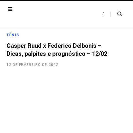
F
a
c
e
b
o
TÊNIS
o
k
Casper Ruud x Federico Delbonis –
Dicas, palpites e prognóstico – 12/02
12 DE FEVEREIRO DE 2022