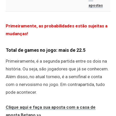
apostas
Primeiramente, as probabilidades estão sujeitas a
mudanças!
Total de games no jogo: mais de 22.5
Primeiramente, é a segunda partida entre os dois na
história
.
Ou seja, são jogadores que já se conhecem.
Além disso, no atual torneio, é a semifinal e conta
com o nervosismo no jogo. Em contrapartida, tudo
pode acontecer.
Clique aqui e faça sua aposta com a casa de
aposta Betano >>