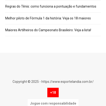
Regras do Tênis: como funciona a pontuação e fundamentos
Melhor piloto de Fórmula 1 da história: Veja os 18 maiores
Maiores Artilheiros do Campeonato Brasileiro: Veja a lista!
Copyright © 2025 - https://www.esportelandia.com.br/
+18
Jogue com responsabilidade