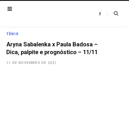
F
a
c
e
b
o
TÊNIS
o
k
Aryna Sabalenka x Paula Badosa –
Dica, palpite e prognóstico – 11/11
11 DE NOVEMBRO DE 2021