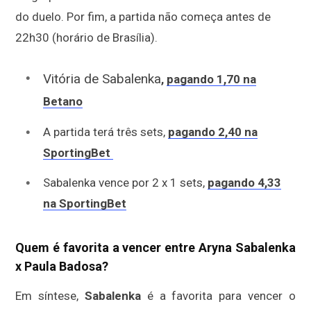
do duelo. Por fim, a partida não começa antes de
22h30 (horário de Brasília).
Vitória de Sabalenka
,
pagando 1,70 na
Betano
A partida terá três sets,
pagando 2,40 na
SportingBet
Sabalenka vence por 2 x 1 sets,
pagando 4,33
na SportingBet
Quem é favorita a vencer entre Aryna Sabalenka
x Paula Badosa?
Em síntese,
Sabalenka
é a favorita para vencer o