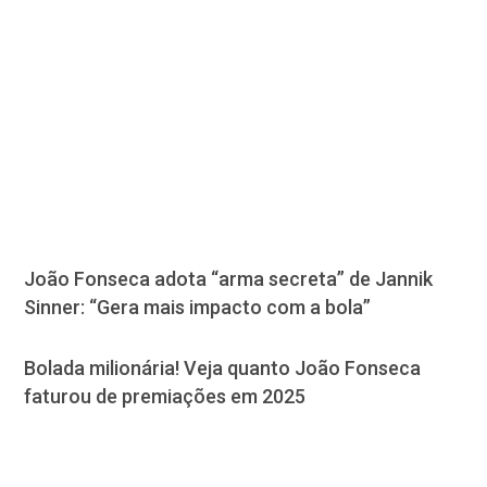
João Fonseca adota “arma secreta” de Jannik
Sinner: “Gera mais impacto com a bola”
Bolada milionária! Veja quanto João Fonseca
faturou de premiações em 2025