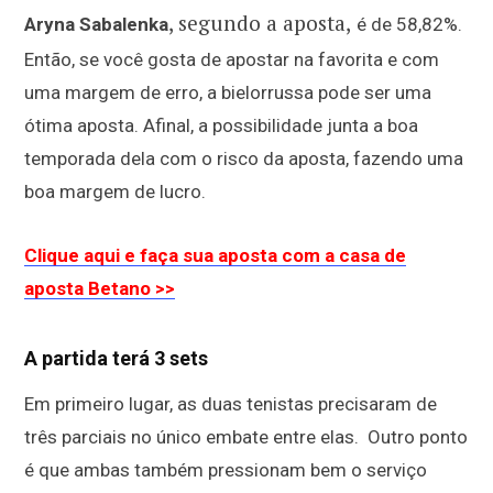
, segundo a aposta,
Aryna Sabalenka
é de 58,82%.
Então, se você gosta de apostar na favorita e com
uma margem de erro, a bielorrussa
pode ser uma
ótima aposta. Afinal, a possibilidade junta a boa
temporada dela com o risco da aposta, fazendo uma
boa margem de lucro.
Clique aqui e faça sua aposta com a casa de
aposta Betano >>
A partida terá 3 sets
Em primeiro lugar, as duas tenistas precisaram de
três parciais no único embate entre elas. Outro ponto
é que ambas também pressionam bem o serviço