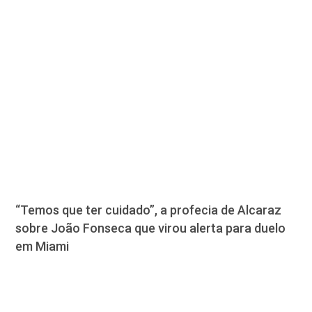
“Temos que ter cuidado”, a profecia de Alcaraz
sobre João Fonseca que virou alerta para duelo
em Miami