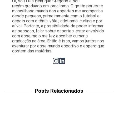
Oi, sou Luís Henrique Gregório e sou
recém graduado em jornalismo. O gosto por esse
maravilhoso mundo dos esportes me acompanha
desde pequeno, primeiramente com o futebol e
depois com o tênis, vôlei, atletismo, curling e por
aí vai. Portanto, a possibilidade de poder informar
as pessoas, falar sobre esportes, estar envolvido
com esse meio me fez escolher cursar a
graduação na área. Então é isso, vamos juntos nos
aventurar por esse mundo esportivo e espero que
gostem das matérias.
Posts Relacionados