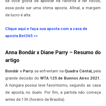
se você gosta de apostar na favorita e ter riscos,
essa pode ser uma ótima aposta. Afinal, a margem
de lucro é alta.
Clique aqui e faça sua aposta com a casa de
aposta Bet365 >>
Anna Bondár x Diane Parry – Resumo do
artigo
Bondár
e
Parry
se enfrentam na
Quadra Cental,
pela
grande decisão do
WTA 125 de Buenos Aires 2021.
A húngara possui leve favoritismo, segundo as casa
de aposta, no duelo. Por fim, a partida não começa
antes de 13h (horário de Brasília).