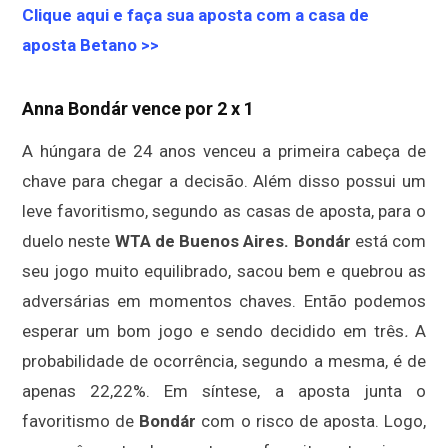
Clique aqui e faça sua aposta com a casa de
aposta Betano >>
Anna Bondár vence por 2 x 1
A húngara de 24 anos venceu a primeira cabeça de
chave para chegar a decisão. Além disso possui um
leve favoritismo, segundo as casas de aposta, para o
duelo neste
WTA de Buenos Aires
. Bondár
está com
seu jogo muito equilibrado, sacou bem e quebrou as
adversárias em momentos chaves. Então podemos
esperar um bom jogo e sendo decidido em três
.
A
probabilidade de ocorrência, segundo a mesma, é de
apenas 22,22%. Em síntese, a aposta junta o
favoritismo de
Bondár
com o risco de aposta. Logo,