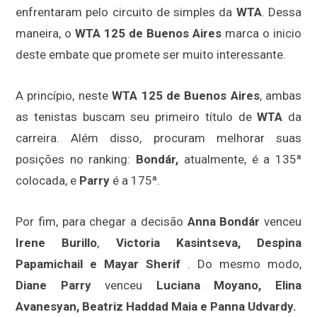
enfrentaram pelo circuito de simples da
WTA
. Dessa
maneira, o
WTA 125 de Buenos Aires
marca o inicio
deste embate que promete ser muito interessante.
A princípio, neste
WTA 125 de Buenos Aires
, ambas
as tenistas buscam seu primeiro título de
WTA
da
carreira. Além disso, procuram melhorar suas
posições no ranking:
Bondár,
atualmente, é a 135ª
colocada, e
Parry
é a 175ª.
Por fim, para chegar a decisão
Anna Bondár
venceu
Irene Burillo
,
Victoria Kasintseva, Despina
Papamichail e Mayar Sherif
. Do mesmo modo,
Diane Parry
venceu
Luciana Moyano, Elina
Avanesyan, Beatriz Haddad Maia e Panna Udvardy.