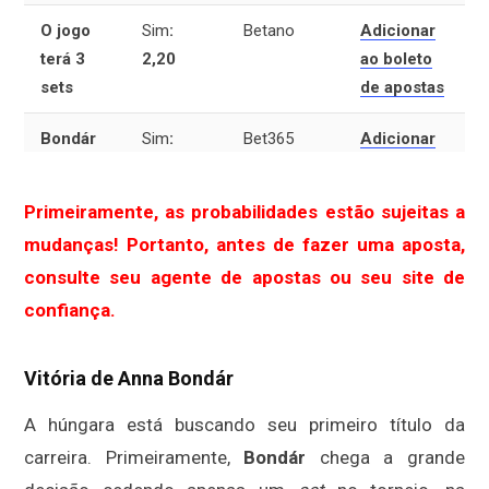
O jogo
Sim
:
Betano
Adicionar
terá 3
2,20
ao boleto
sets
de apostas
Bondár
Sim
:
Bet365
Adicionar
vence
4,50
ao boleto
por 2 x 1
de apostas
Primeiramente, as probabilidades estão sujeitas a
sets
mudanças! Portanto, antes de fazer uma aposta,
consulte seu agente de apostas ou seu site de
confiança.
Vitória de Anna Bondár
A húngara está buscando seu primeiro título da
carreira. Primeiramente,
Bondár
chega a grande