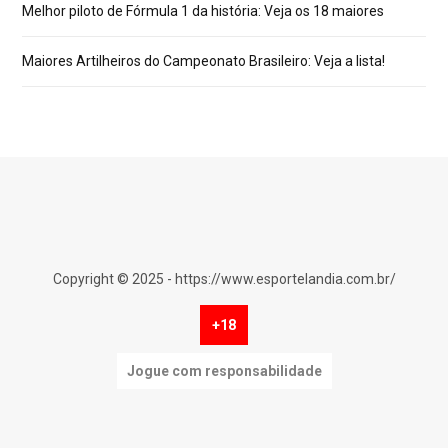
Melhor piloto de Fórmula 1 da história: Veja os 18 maiores
Maiores Artilheiros do Campeonato Brasileiro: Veja a lista!
Copyright © 2025 - https://www.esportelandia.com.br/
+18
Jogue com responsabilidade