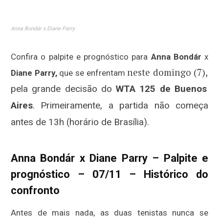
Anna Bondár x Diane Parry
Confira o palpite e prognóstico para
Anna Bondár
x
neste domingo (7),
Diane Parry,
que se enfrentam
pela grande decisão do
WTA 125 de Buenos
Aires
. Primeiramente, a partida não começa
antes de 13h (horário de Brasília).
Anna Bondár x Diane Parry
– Palpite e
prognóstico – 07/11 – Histórico do
confronto
Antes de mais nada, as duas tenistas nunca se