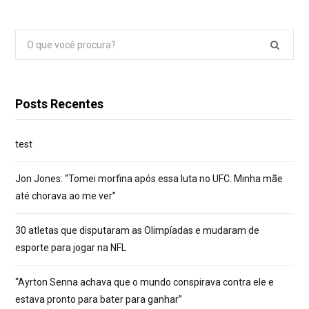
Pesquisar
por:
Posts Recentes
test
Jon Jones: “Tomei morfina após essa luta no UFC. Minha mãe
até chorava ao me ver”
30 atletas que disputaram as Olimpíadas e mudaram de
esporte para jogar na NFL
“Ayrton Senna achava que o mundo conspirava contra ele e
estava pronto para bater para ganhar”