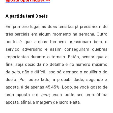
aposta SportingBet >>
A partida terá 3 sets
Em primeiro lugar, as duas tenistas já precisaram de
três parciais em algum momento na semana. Outro
ponto é que ambas também pressionam bem o
serviço adversário e assim conseguiram quebras
importantes durante o torneio. Então, pensar que a
final seja decidida no detalhe e no número máximo
de
sets,
não é difícil. Isso só destaca o equilíbrio do
duelo. Por outro lado, a probabilidade, segundo a
aposta, é de apenas 45,45%. Logo, se você gosta de
uma aposta em
sets
, essa pode ser uma ótima
aposta, afinal, a margem de lucro é alta.