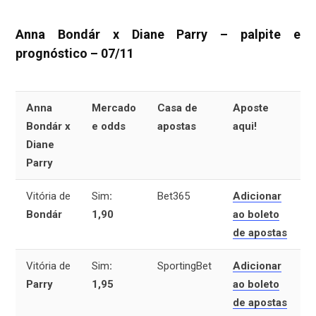
Anna Bondár x Diane Parry – palpite e
prognóstico – 07/11
Anna
Mercado
Casa de
Aposte
Bondár x
e odds
apostas
aqui!
Diane
Parry
Vitória de
Sim
:
Bet365
Adicionar
Bondár
1,90
ao boleto
de apostas
Vitória de
Sim
:
SportingBet
Adicionar
Parry
1,95
ao boleto
de apostas