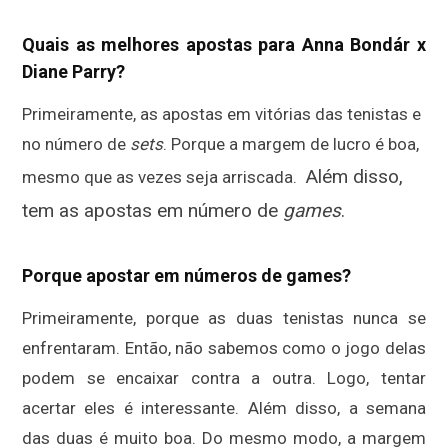
Quais as melhores apostas para Anna Bondár x
Diane Parry?
Primeiramente, as apostas em vitórias das tenistas e
no número de
sets
. Porque a margem de lucro é boa,
Além disso,
mesmo que as vezes seja arriscada.
tem as apostas em número de
games
.
Porque apostar em números de games?
Primeiramente, porque as duas tenistas nunca se
enfrentaram. Então, não sabemos como o jogo delas
podem se encaixar contra a outra. Logo, tentar
acertar eles é interessante. Além disso, a semana
das duas é muito boa.
Do mesmo modo, a margem