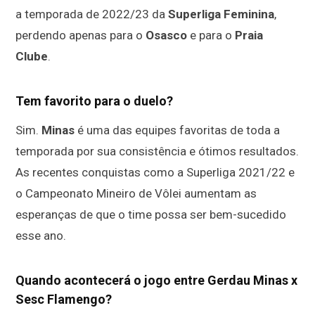
a temporada de 2022/23 da
Superliga Feminina
,
perdendo apenas para o
Osasco
e para o
Praia
Clube
.
Tem favorito para o duelo?
Sim.
Minas
é uma das equipes favoritas de toda a
temporada por sua consistência e ótimos resultados.
As recentes conquistas como a Superliga 2021/22 e
o Campeonato Mineiro de Vôlei aumentam as
esperanças de que o time possa ser bem-sucedido
esse ano.
Quando acontecerá o jogo entre Gerdau Minas x
Sesc Flamengo?