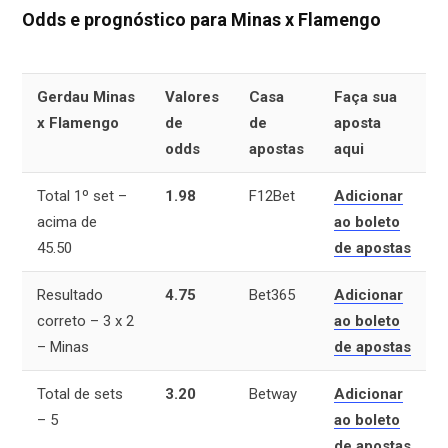
Odds e prognóstico para Minas x Flamengo
Gerdau Minas
Valores
Casa
Faça sua
x Flamengo
de
de
aposta
odds
apostas
aqui
Total 1º set –
1.98
F12Bet
Adicionar
acima de
ao boleto
45.50
de apostas
Resultado
4.75
Bet365
Adicionar
correto – 3 x 2
ao boleto
– Minas
de apostas
Total de sets
3.20
Betway
Adicionar
– 5
ao boleto
de apostas