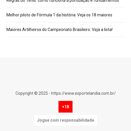
Regras do Tênis: como funciona a pontuação e fundamentos
Melhor piloto de Fórmula 1 da história: Veja os 18 maiores
Maiores Artilheiros do Campeonato Brasileiro: Veja a lista!
Copyright © 2025 - https://www.esportelandia.com.br/
+18
Jogue com responsabilidade