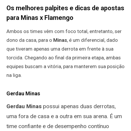
Os melhores palpites e dicas de apostas
para Minas x Flamengo
Ambos os times vêm com foco total, entretanto, ser
dono da casa, para o
Minas
, é um diferencial, dado
que tiveram apenas uma derrota em frente à sua
torcida. Chegando ao final da primeira etapa, ambas
equipes buscam a vitória, para manterem sua posição
na liga.
Gerdau Minas
Gerdau Minas
possui apenas duas derrotas,
uma fora de casa e a outra em sua arena. É um
time confiante e de desempenho contínuo