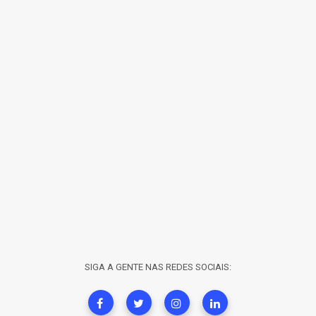
SIGA A GENTE NAS REDES SOCIAIS: