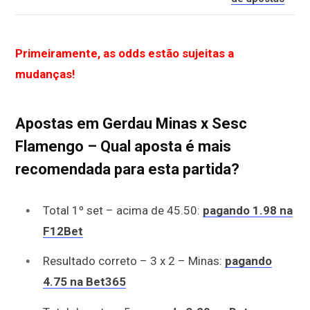
Primeiramente, as odds estão sujeitas a
mudanças!
Apostas em Gerdau Minas x Sesc
Flamengo – Qual aposta é mais
recomendada para esta partida?
Total 1º set – acima de 45.50:
pagando 1.98 na
F12Bet
Resultado correto – 3 x 2 – Minas:
pagando
4.75 na Bet365