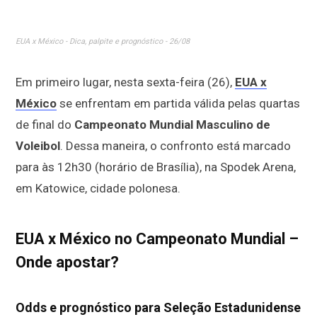
EUA x México - Dica, palpite e prognóstico - 26/08
Em primeiro lugar, nesta sexta-feira (26),
EUA x
México
se enfrentam em partida válida pelas quartas
de final do
Campeonato Mundial Masculino de
Voleibol
. Dessa maneira, o confronto está marcado
para às 12h30 (horário de Brasília), na Spodek Arena,
em Katowice, cidade polonesa.
EUA x México no Campeonato Mundial –
Onde apostar?
Odds e prognóstico para Seleção Estadunidense