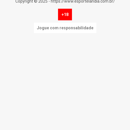
Copyright © 2025 - https://www.esportelandia.com.br/
+18
Jogue com responsabilidade