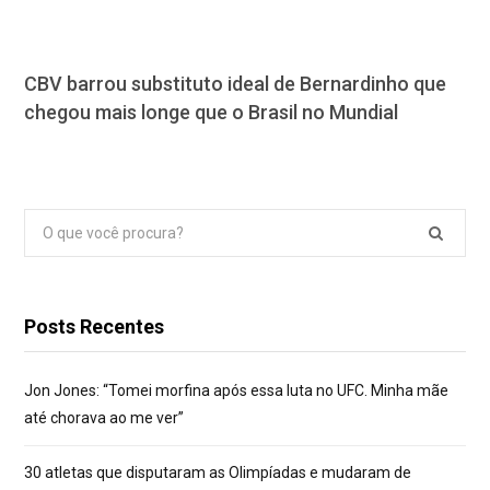
CBV barrou substituto ideal de Bernardinho que
chegou mais longe que o Brasil no Mundial
Pesquisar
por:
Posts Recentes
Jon Jones: “Tomei morfina após essa luta no UFC. Minha mãe
até chorava ao me ver”
30 atletas que disputaram as Olimpíadas e mudaram de