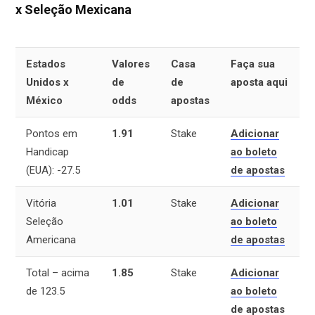
x Seleção Mexicana
Estados
Valores
Casa
Faça sua
Unidos x
de
de
aposta aqui
México
odds
apostas
Pontos em
1.91
Stake
Adicionar
Handicap
ao boleto
(EUA): -27.5
de apostas
Vitória
1.01
Stake
Adicionar
Seleção
ao boleto
Americana
de apostas
Total – acima
1.85
Stake
Adicionar
de 123.5
ao boleto
de apostas