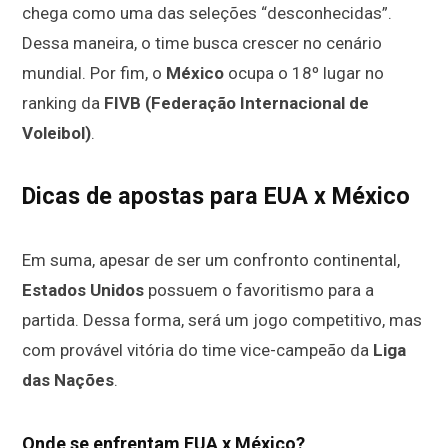
chega como uma das seleções “desconhecidas”.
Dessa maneira, o time busca crescer no cenário
mundial. Por fim, o
México
ocupa o 18º lugar no
ranking da
FIVB (Federação Internacional de
Voleibol)
.
Dicas de apostas para EUA x México
Em suma, apesar de ser um confronto continental,
Estados Unidos
possuem o favoritismo para a
partida. Dessa forma, será um jogo competitivo, mas
com provável vitória do time vice-campeão da
Liga
das Nações
.
Onde se enfrentam EUA x México?