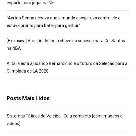
esporte para jogar na NFL
“Ayrton Senna achava que o mundo conspirava contra ele e
estava pronto para bater para ganhar”
[Exclusiva] Varejão define a chave do sucesso para Gui Santos
na NBA
A Itália está ajudando Bernardinho e o futuro da Seleção para a
Olimpíada de LA 2028
Posts Mais Lidos
Sistemas Táticos do Voleibol: Guia completo [com imagens e
vídeos]