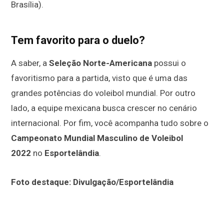
Brasília).
Tem favorito para o duelo?
A saber, a
Seleção Norte-Americana
possui o
favoritismo para a partida, visto que é uma das
grandes potências do voleibol mundial. Por outro
lado, a equipe mexicana busca crescer no cenário
internacional. Por fim, você acompanha tudo sobre o
Campeonato Mundial Masculino de Voleibol
2022
no
Esportelândia
.
Foto destaque: Divulgação/Esportelândia