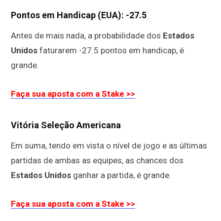
Pontos em Handicap (EUA): -27.5
Antes de mais nada, a probabilidade dos
Estados
Unidos
faturarem -27.5 pontos em handicap, é
grande.
Faça sua aposta com a Stake >>
Vitória Seleção Americana
Em suma, tendo em vista o nível de jogo e as últimas
partidas de ambas as equipes, as chances dos
Estados Unidos
ganhar a partida, é grande.
Faça sua aposta com a Stake >>