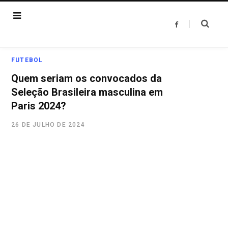
F
a
c
e
b
o
FUTEBOL
o
k
Quem seriam os convocados da
Seleção Brasileira masculina em
Paris 2024?
26 DE JULHO DE 2024