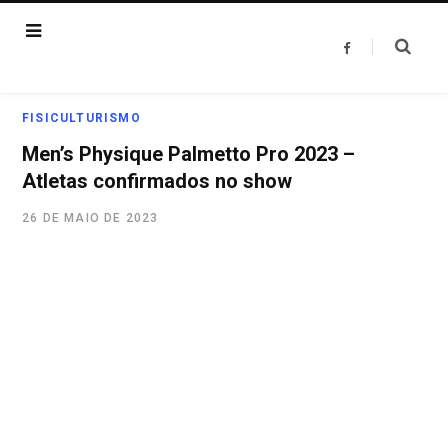
F
a
c
e
b
o
FISICULTURISMO
o
k
Men’s Physique Palmetto Pro 2023 –
Atletas confirmados no show
26 DE MAIO DE 2023