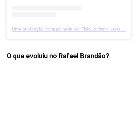
Uma publicação compartilhada por Fisiculturismo News Online (FNO) (@fisiculturismonewsonline)
O que evoluiu no Rafael Brandão?