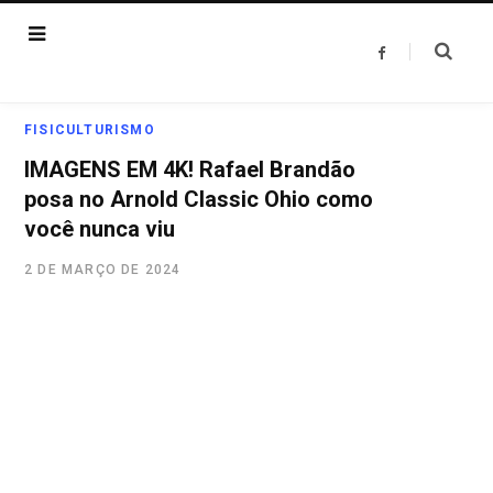
F
a
c
e
b
o
FISICULTURISMO
o
k
IMAGENS EM 4K! Rafael Brandão
posa no Arnold Classic Ohio como
você nunca viu
2 DE MARÇO DE 2024