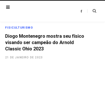
F
a
c
e
b
o
FISICULTURISMO
o
k
Diogo Montenegro mostra seu físico
visando ser campeão do Arnold
Classic Ohio 2023
21 DE JANEIRO DE 2023