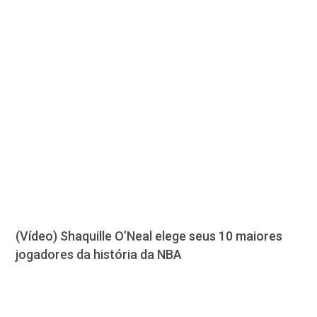
(Vídeo) Shaquille O’Neal elege seus 10 maiores
jogadores da história da NBA