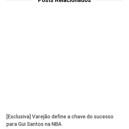
Posts Relacionados
[Exclusiva] Varejão define a chave do sucesso
para Gui Santos na NBA