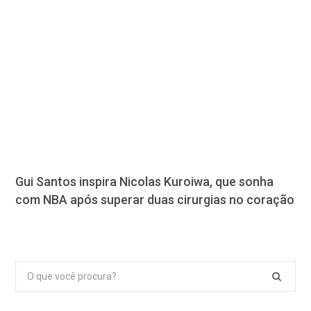
Gui Santos inspira Nicolas Kuroiwa, que sonha
com NBA após superar duas cirurgias no coração
Pesquisar
por: