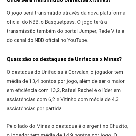
O jogo será transmitido através da nova plataforma
oficial do NBB, o Basquetpass. O jogo terá a
transmissão também do portal Jumper, Rede Vita e
do canal do NBB oficial no YouTube.
Quais são os destaques de Unifacisa x Minas?
O destaque do Unifacisa é Corvalan, o jogador tem
média de 13,4 pontos por jogo, além de ser o maior
em eficiência com 13,2, Rafael Rachel é o líder em
assistências com 6,2 e Vitinho com média de 4,3
assistências por partida.
Pelo lado do Minas o destaque é o argentino Chuzito,
o jogador tem média de 14,9 pontos por jogo. O