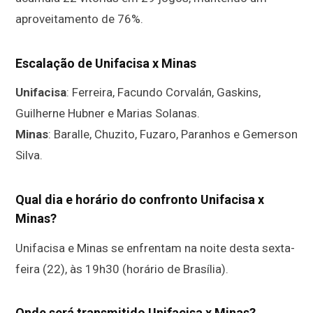
aproveitamento de 76%.
Escalação de Unifacisa x Minas
Unifacisa
: Ferreira, Facundo Corvalán, Gaskins,
Guilherne Hubner e Marias Solanas.
Minas
: Baralle, Chuzito, Fuzaro, Paranhos e Gemerson
Silva.
Qual dia e horário do confronto Unifacisa x
Minas?
Unifacisa e Minas se enfrentam na noite desta sexta-
feira (22), às 19h30 (horário de Brasília).
Onde será transmitido Unifacisa x Minas?