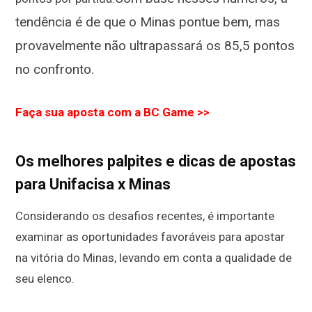
tendência é de que o Minas pontue bem, mas
provavelmente não ultrapassará os 85,5 pontos
no confronto.
Faça sua aposta com a BC Game >>
Os melhores palpites e dicas de apostas
para Unifacisa x Minas
Considerando os desafios recentes, é importante
examinar as oportunidades favoráveis para apostar
na vitória do Minas, levando em conta a qualidade de
seu elenco.