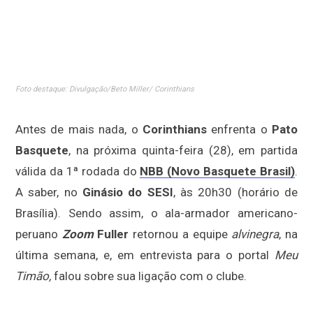
Foto destaque: Divulgação/Beto Miller/ Corinthians
Antes de mais nada, o
Corinthians
enfrenta o
Pato
Basquete
, na próxima quinta-feira (28), em partida
válida da 1ª rodada do
NBB (Novo Basquete Brasil)
.
A saber, no
Ginásio do SESI
, às 20h30 (horário de
Brasília). Sendo assim, o ala-armador americano-
peruano
Zoom
Fuller
retornou a equipe
alvinegra
, na
última semana, e, em entrevista para o portal
Meu
Timão,
falou sobre sua ligação com o clube.