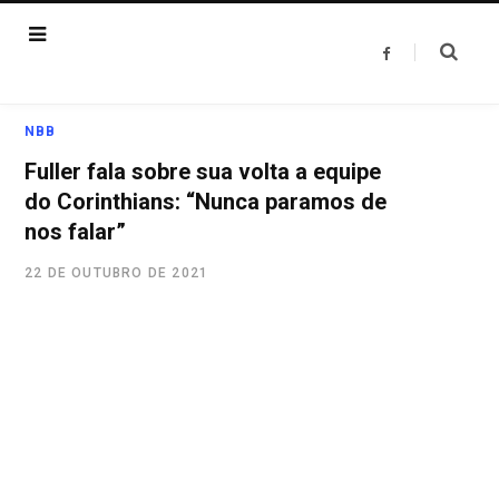
F
a
c
e
b
o
NBB
o
k
Fuller fala sobre sua volta a equipe
do Corinthians: “Nunca paramos de
nos falar”
22 DE OUTUBRO DE 2021