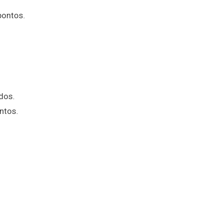
pontos.
dos.
ntos.