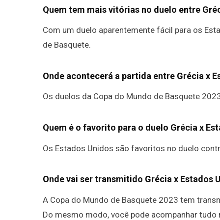
Quem tem mais vitórias no duelo entre Gré
Com um duelo aparentemente fácil para os Est
de Basquete.
Onde acontecerá a partida entre Grécia x 
Os duelos da Copa do Mundo de Basquete 2023 
Quem é o favorito para o duelo Grécia x Es
Os Estados Unidos são favoritos no duelo contra a
Onde vai ser transmitido Grécia x Estados 
A Copa do Mundo de Basquete 2023 tem trans
Do mesmo modo, você pode acompanhar tudo n