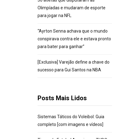
30 atletas que disputaram as
Olimpíadas e mudaram de esporte
para jogar na NFL
“Ayrton Senna achava que o mundo
conspirava contra ele e estava pronto
para bater para ganhar”
[Exclusiva] Varejão define a chave do
sucesso para Gui Santos na NBA
Posts Mais Lidos
Sistemas Táticos do Voleibol: Guia
completo [com imagens e vídeos]