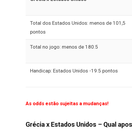
Total dos Estados Unidos: menos de 101,5
pontos
Total no jogo: menos de 180.5
Handicap: Estados Unidos -19.5 pontos
As odds estão sujeitas a mudanças!
Grécia x Estados Unidos – Qual apo