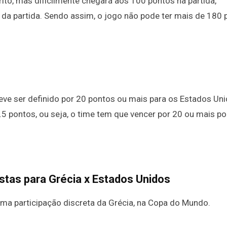
ito, mas dificilmente chegará aos 100 pontos na partida,
a partida. Sendo assim, o jogo não pode ter mais de 180 
ve ser definido por 20 pontos ou mais para os Estados Uni
5 pontos, ou seja, o time tem que vencer por 20 ou mais po
stas para Grécia x Estados Unidos
ma participação discreta da Grécia, na Copa do Mundo.