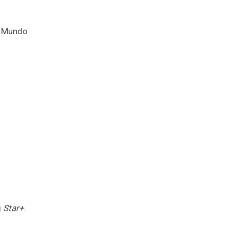
o Mundo
g
Star+
.