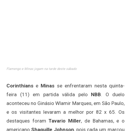
Flamengo e Minas jogam na tarde deste sábado
Corinthians
e
Minas
se enfrentaram nesta quinta-
feira (11) em partida válida pelo
NBB
. O duelo
aconteceu no Ginásio Wlamir Marques, em São Paulo,
e os visitantes levaram a melhor por 82 x 65. Os
destaques foram
Tavario Miller
, de Bahamas, e o
americano
Shaquille Johnson
, pois cada um marcou