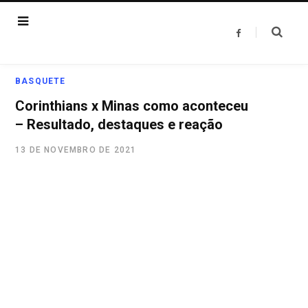
F
a
c
e
b
o
BASQUETE
o
k
Corinthians x Minas como aconteceu
– Resultado, destaques e reação
13 DE NOVEMBRO DE 2021