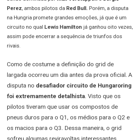
Perez
, ambos pilotos da
Red Bull.
Porém, a disputa
na Hungria promete grandes emoções, já que é um
circuito no qual
Lewis Hamilton
já ganhou oito vezes,
assim pode encerrar a sequência de triunfos dos
rivais.
Como de costume a
d
efinição do grid d
e
largada ocorr
eu um dia antes da prova oficial
. A
disputa no
desafiador circuito de Hungaroring
foi extremamente detalhista
. Visto que os
pilotos tiveram que usar os compostos de
pneus duros para o Q1, os médios para o Q2 e
os macios para o Q3. Dessa maneira, o grid
sofreu algumas reviravoltas interessantes.