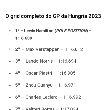
O grid completo do GP da Hungria 2023
1º – Lewis Hamilton (
POLE POSITION
) –
1:16.609
2º
–
Max Verstappen – 1:16.612
3º
–
Lando Norris – 1:16.694
4º
–
Oscar Piastri – 1:16.905
5º
–
Zhou Guanyu – 1:16.971
6º
–
Charles Leclerc
– 1:16.992
7º
– Valtteri Bottas – 1:17.034