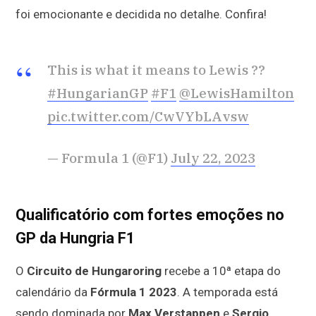
foi emocionante e decidida no detalhe. Confira!
This is what it means to Lewis ??
#HungarianGP
#F1
@LewisHamilton
pic.twitter.com/CwVYbLAvsw
— Formula 1 (@F1)
July 22, 2023
Qualificatório com fortes emoções no
GP da Hungria F1
O
Circuito de Hungaroring
recebe a 10ª etapa do
calendário da
Fórmula 1 2023
. A temporada está
sendo dominada por
Max Verstappen
e
Sergio