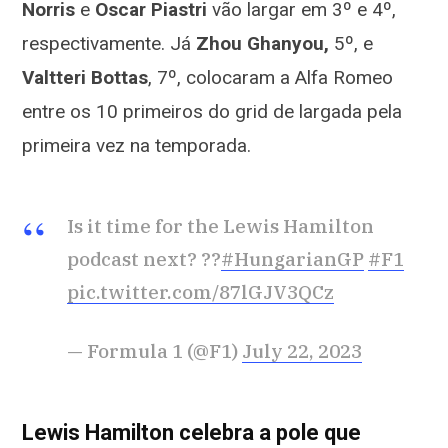
Norris
e
Oscar Piastri
vão largar em 3º e 4º,
r
esp
ectivam
ent
e. Já
Zhou Ghanyou,
5º, e
Valtt
eri Bottas
, 7º, colocaram a Alfa Romeo
entre os 10 primeiros do grid de largada pela
primeira vez na temporada
.
Is it time for the Lewis Hamilton
podcast next? ??
#HungarianGP
#F1
pic.twitter.com/87lGJV3QCz
— Formula 1 (@F1)
July 22, 2023
Lewis Hamilton celebra a pole que