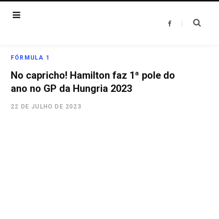
F
a
c
e
b
o
FÓRMULA 1
o
k
No capricho! Hamilton faz 1ª pole do
ano no GP da Hungria 2023
22 DE JULHO DE 2023