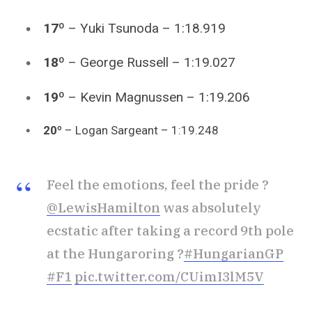
17º
– Yuki Tsunoda – 1:18.919
18º
–
George Russell – 1:19.027
19º
–
Kevin Magnussen – 1:19.206
20º
– Logan Sargeant – 1:19.248
Feel the emotions, feel the pride ?
@LewisHamilton
was absolutely
ecstatic after taking a record 9th pole
at the Hungaroring ?
#HungarianGP
#F1
pic.twitter.com/CUimI3lM5V