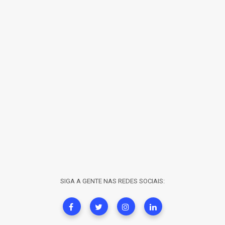
SIGA A GENTE NAS REDES SOCIAIS: