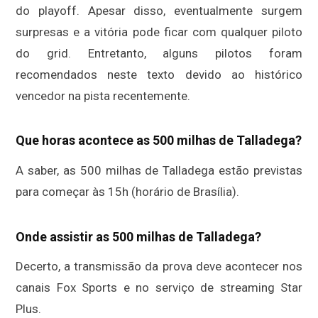
do playoff. Apesar disso, eventualmente surgem
surpresas e a vitória pode ficar com qualquer piloto
do grid. Entretanto, alguns pilotos foram
recomendados neste texto devido ao histórico
vencedor na pista recentemente.
Que horas acontece as 500 milhas de Talladega?
A saber, as 500 milhas de Talladega estão previstas
para começar às 15h (horário de Brasília).
Onde assistir as 500 milhas de Talladega?
Decerto, a transmissão da prova deve acontecer nos
canais Fox Sports e no serviço de streaming Star
Plus.