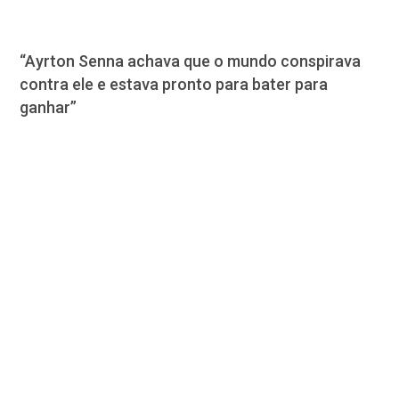
“Ayrton Senna achava que o mundo conspirava
contra ele e estava pronto para bater para
ganhar”