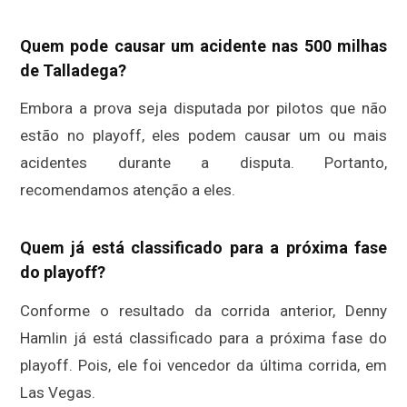
Quem pode causar um acidente nas 500 milhas
de Talladega?
Embora a prova seja disputada por pilotos que não
estão no playoff, eles podem causar um ou mais
acidentes durante a disputa. Portanto,
recomendamos atenção a eles.
Quem já está classificado para a próxima fase
do playoff?
Conforme o resultado da corrida anterior, Denny
Hamlin já está classificado para a próxima fase do
playoff. Pois, ele foi vencedor da última corrida, em
Las Vegas.