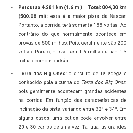
Percurso 4,281 km (1.6 mi) – Total: 804,80 km
(500.08 mi):
esta é a maior pista da Nascar.
Portanto, a corrida terá somente 188 voltas. Ao
contrário do que normalmente acontece em
provas de 500 milhas. Pois, geralmente são 200
voltas. Porém, o oval tem 1.6 milhas e não 1.5
milhas como é padrão.
Terra dos Big Ones:
o circuito de Talladega é
conhecido pela alcunha de
Terra dos Big Ones
,
pois geralmente acontecem grandes acidentes
na corrida. Em função das características de
inclinação da pista, variando entre 32º e 34º. Em
alguns casos, uma batida pode envolver entre
20 e 30 carros de uma vez. Tal qual as grandes