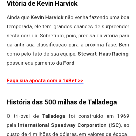
Vitória de Kevin Harvick
Ainda que
Kevin Harvick
não venha fazendo uma boa
temporada, ele tem grandes chances de surpreender
nesta corrida. Sobretudo, pois, precisa da vitória para
garantir sua classificação para a próxima fase. Bem
como pelo fato de sua equipe,
Stewart-Haas Racing
,
possuir equipamento da
Ford
.
Faça sua aposta com a 1xBet >>
História das 500 milhas de Talladega
O tri-oval de
Talladega
foi construído em 1969
pela
International Speedway Corporation (ISC)
, ao
custo de 4 milhões de dólares, em valores da época.