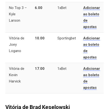
No Top 3 –
6.00
1xBet
Adicionar
Kyle
ao boleto
Larson
de
apostas
Vitória de
10.00
Sportingbet
Adicionar
Joey
ao boleto
Logano
de
apostas
Vitória de
17.00
1xBet
Adicionar
Kevin
ao boleto
Harvick
de
apostas
Vitória de Brad Keselowski