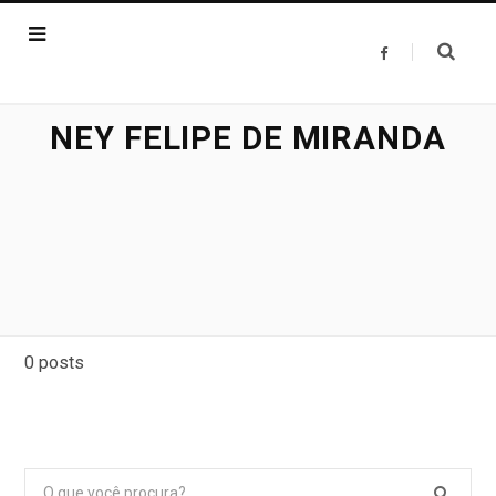
F
a
c
e
b
o
NEY FELIPE DE MIRANDA
o
k
0 posts
Pesquisar